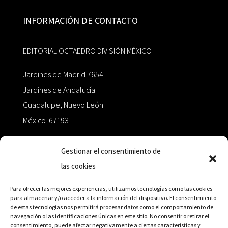
INFORMACIÓN DE CONTACTO
EDITORIAL OCTAEDRO DIVISIÓN MÉXICO
Jardines de Madrid 7654
Jardines de Andalucía
Guadalupe, Nuevo León
México 67193
zairaoctaedro@gmail.com
Gestionar el consentimiento de
las cookies
+52 811.499.5638
Para ofrecer las mejores experiencias, utilizamos tecnologías como las cookies
para almacenar y/o acceder a la información del dispositivo. El consentimiento
de estas tecnologías nos permitirá procesar datos como el comportamiento de
RED DE DISTRIBUCIÓN
navegación o las identificaciones únicas en este sitio. No consentir o retirar el
consentimiento, puede afectar negativamente a ciertas características y