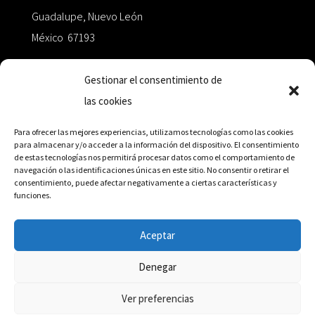
Guadalupe, Nuevo León
México 67193
zairaoctaedro@gmail.com
Gestionar el consentimiento de
las cookies
+52 811.499.5638
Para ofrecer las mejores experiencias, utilizamos tecnologías como las cookies
para almacenar y/o acceder a la información del dispositivo. El consentimiento
de estas tecnologías nos permitirá procesar datos como el comportamiento de
RED DE DISTRIBUCIÓN
navegación o las identificaciones únicas en este sitio. No consentir o retirar el
consentimiento, puede afectar negativamente a ciertas características y
funciones.
Distribuidores en México y Octaedro internacional
Aceptar
Denegar
© Editorial Octaedro, 2026
Ver preferencias