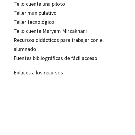
Te lo cuenta una piloto
Taller manipulativo
Taller tecnológico
Te lo cuenta Maryam Mirzakhani
Recursos didácticos para trabajar con el
alumnado
Fuentes bibliográficas de fácil acceso
Enlaces a los recursos
Beatriz Álvarez Díaz; Ixchel Dzohara Gutiérrez Rodríguez; Marta Pérez
Rodríguez
9788419506238
9788419023254
13184-0