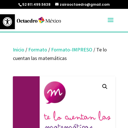
52 811.499.5638
zairaoctaedro@gmail.com
Abrir barra de herramientas
Inicio
/
Formato
/
Formato-IMPRESO
/ Te lo
cuentan las matemáticas