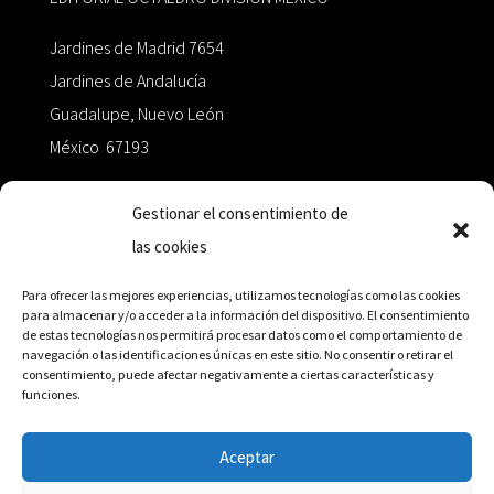
Jardines de Madrid 7654
Jardines de Andalucía
Guadalupe, Nuevo León
México 67193
zairaoctaedro@gmail.com
Gestionar el consentimiento de
las cookies
+52 811.499.5638
Para ofrecer las mejores experiencias, utilizamos tecnologías como las cookies
para almacenar y/o acceder a la información del dispositivo. El consentimiento
de estas tecnologías nos permitirá procesar datos como el comportamiento de
RED DE DISTRIBUCIÓN
navegación o las identificaciones únicas en este sitio. No consentir o retirar el
consentimiento, puede afectar negativamente a ciertas características y
funciones.
Distribuidores en México y Octaedro internacional
Aceptar