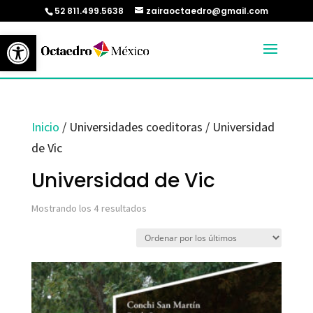
52 811.499.5638
zairaoctaedro@gmail.com
Abrir barra de herramientas
Inicio
/ Universidades coeditoras / Universidad
de Vic
Universidad de Vic
Ordenado
Mostrando los 4 resultados
por
los
últimos