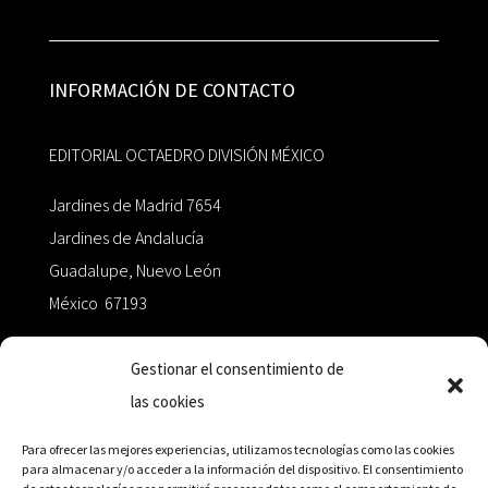
INFORMACIÓN DE CONTACTO
EDITORIAL OCTAEDRO DIVISIÓN MÉXICO
Jardines de Madrid 7654
Jardines de Andalucía
Guadalupe, Nuevo León
México 67193
zairaoctaedro@gmail.com
Gestionar el consentimiento de
las cookies
+52 811.499.5638
Para ofrecer las mejores experiencias, utilizamos tecnologías como las cookies
para almacenar y/o acceder a la información del dispositivo. El consentimiento