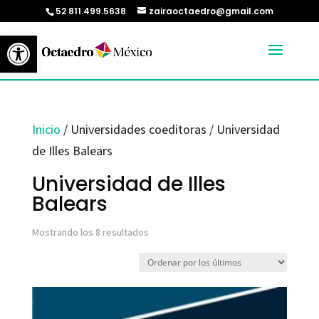
52 811.499.5638
zairaoctaedro@gmail.com
Abrir barra de herramientas
Inicio
/ Universidades coeditoras / Universidad
de Illes Balears
Universidad de Illes
Balears
Ordenado
Mostrando los 8 resultados
por
los
últimos