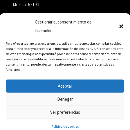
México 67193
zairaoctaedro@gmail.com
Gestionar el consentimiento de
las cookies
+52 811.499.5638
Para ofrecer las mejores experiencias, utilizamos tecnologías como las cookies
para almacenar y/o acceder a la información del dispositivo. El consentimiento
de estas tecnologías nos permitirá procesar datos como el comportamiento de
RED DE DISTRIBUCIÓN
navegación o las identificaciones únicas en este sitio. No consentir o retirar el
consentimiento, puede afectar negativamente a ciertas características y
funciones.
Distribuidores en México y Octaedro internacional
Aceptar
Denegar
© Editorial Octaedro, 2026
Ver preferencias
Política de cookies