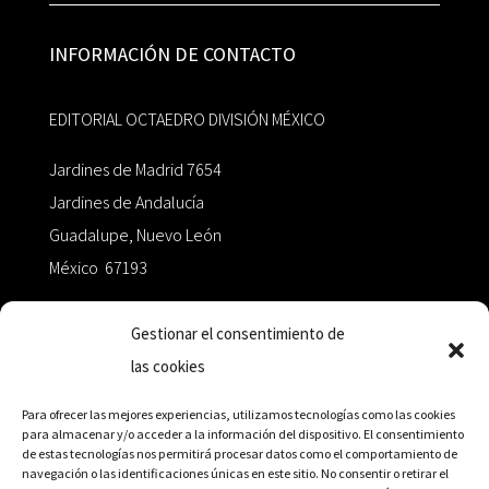
INFORMACIÓN DE CONTACTO
EDITORIAL OCTAEDRO DIVISIÓN MÉXICO
Jardines de Madrid 7654
Jardines de Andalucía
Guadalupe, Nuevo León
México 67193
zairaoctaedro@gmail.com
Gestionar el consentimiento de
las cookies
+52 811.499.5638
Para ofrecer las mejores experiencias, utilizamos tecnologías como las cookies
para almacenar y/o acceder a la información del dispositivo. El consentimiento
de estas tecnologías nos permitirá procesar datos como el comportamiento de
RED DE DISTRIBUCIÓN
navegación o las identificaciones únicas en este sitio. No consentir o retirar el