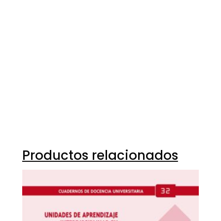
9788499218489
9788499218489
16087-0
16087-1
Productos relacionados