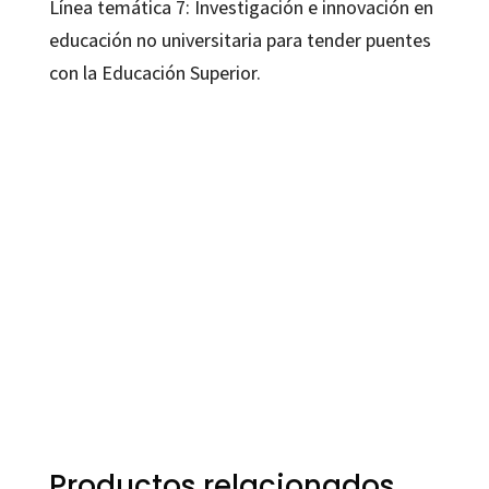
Línea temática 7: Investigación e innovación en
educación no universitaria para tender puentes
con la Educación Superior.
Rosabel Roig-Vila
9788499219356
9788499219356
16097-0
16097-1
Productos relacionados