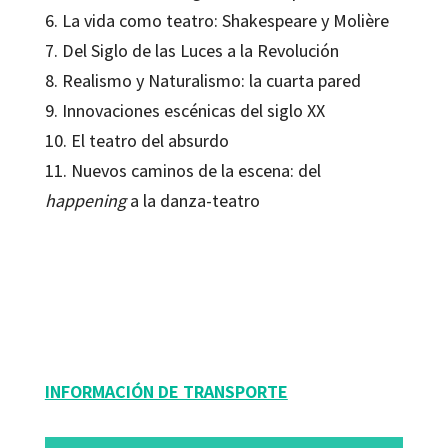
6. La vida como teatro: Shakespeare y Molière
7. Del Siglo de las Luces a la Revolución
8. Realismo y Naturalismo: la cuarta pared
9. Innovaciones escénicas del siglo XX
10. El teatro del absurdo
11. Nuevos caminos de la escena: del
happening
a la danza-teatro
Antonio Navarro Amorós; José María Palanca Santamaría; Tomàs Motos Teruel
9788499219349
30742-0
INFORMACIÓN DE TRANSPORTE