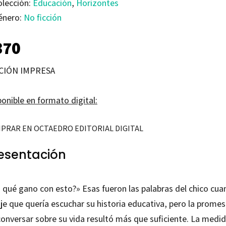
olección:
Educación
,
Horizontes
énero:
No ficción
370
CIÓN IMPRESA
onible en formato digital:
PRAR EN OCTAEDRO EDITORIAL DIGITAL
esentación
o qué gano con esto?» Esas fueron las palabras del chico cu
ije que quería escuchar su historia educativa, pero la prome
conversar sobre su vida resultó más que suficiente. La medi