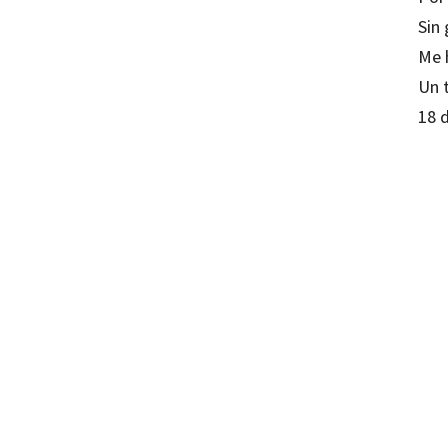
Sin
Me 
Un 
18 
Ignaci
97884
97884
70038
70038