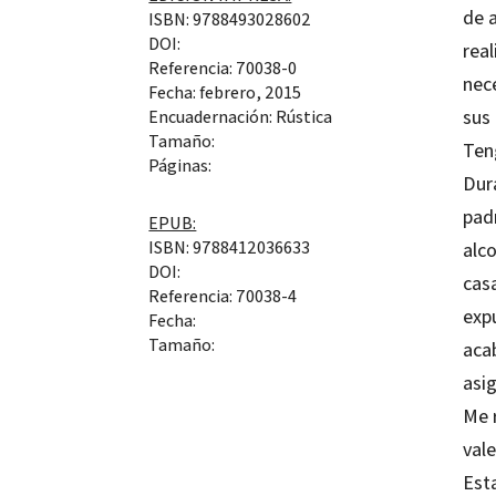
de a
ISBN: 9788493028602
DOI:
rea
Referencia: 70038-0
nec
Fecha: febrero, 2015
sus
Encuadernación: Rústica
Tamaño:
Ten
Páginas:
Dur
padr
EPUB:
ISBN: 9788412036633
alc
DOI:
casa
Referencia: 70038-4
expu
Fecha:
Tamaño:
aca
asig
Me 
vale
Est