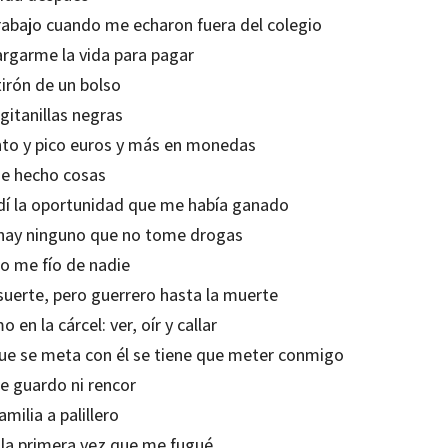
trabajo cuando me echaron fuera del colegio
rgarme la vida para pagar
tirón de un bolso
gitanillas negras
nto y pico euros y más en monedas
he hecho cosas
dí la oportunidad que me había ganado
hay ninguno que no tome drogas
no me fío de nadie
 suerte, pero guerrero hasta la muerte
 en la cárcel: ver, oír y callar
que se meta con él se tiene que meter conmigo
le guardo ni rencor
amilia a palillero
 la primera vez que me fugué