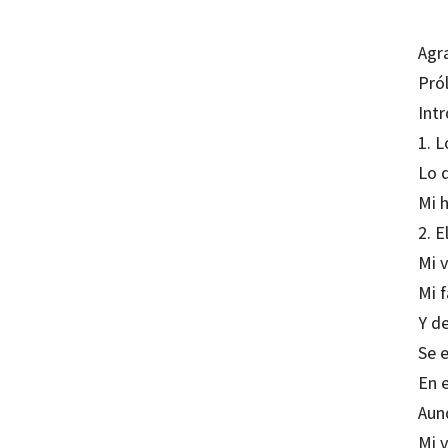
Agr
Pró
Int
1. 
Lo 
Mi h
2. E
Mi v
Mi 
Y d
Se 
En e
Aun
Mi 