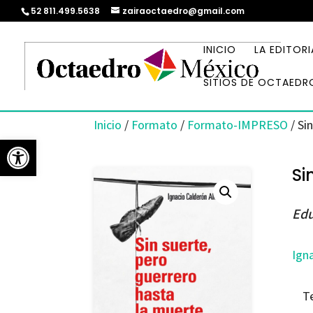
52 811.499.5638
zairaoctaedro@gmail.com
INICIO
LA EDITORI
SITIOS DE OCTAEDR
Inicio
/
Formato
/
Formato-IMPRESO
/ Si
Abrir barra de herramientas
Si
Edu
Ign
T