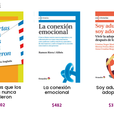
s
as que los
La conexión
Soy adu
s nunca
emocional
adop
bieron
402
$
482
$
3