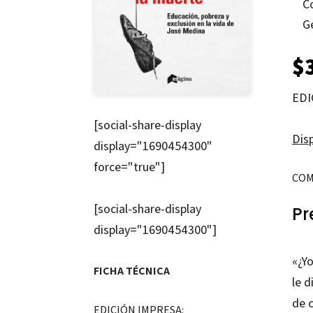
C
G
$
EDI
[social-share-display
Disp
display="1690454300"
force="true"]
COM
[social-share-display
Pr
display="1690454300"]
«¿Y
FICHA TÉCNICA
le d
de 
EDICIÓN IMPRESA: