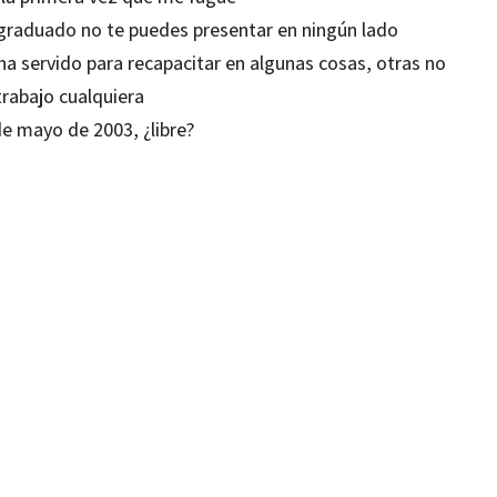
 graduado no te puedes presentar en ningún lado
ha servido para recapacitar en algunas cosas, otras no
trabajo cualquiera
de mayo de 2003, ¿libre?
o Calderón Almendros
93028602
12036633
-0
-4