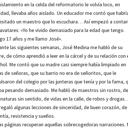
islamiento en la celda del reformatorio le volvía loco, en
lidad, llevaba años aislado. Un educador me contó que habrí
esitado un maestro que lo escuchara… Así empezó a conta
 avatares: «Yo he vivido demasiado para la edad que tengo.
go 17 años y me llamo José».
ante las siguientes semanas, José Medina me habló de su
e, de cómo aprendió a leer en la cárcel y de su relación con 
ohol. Me contó que su madre casi siempre había limpiado en
s de señoras, que su barrio no era de señoritos, que le
lsaron del colegio por las junteras que tenía y por la fama, 
ba pesando demasiado. Me habló de maestros sin rostro, d
naturas sin sentido, de vidas en la calle, de robos y drogas
regaló algunas lecciones de sinceridad, de buen corazón, de
ntía, resistencia y sueños.
as páginas recuperan aquellas sobrecogedoras narraciones.