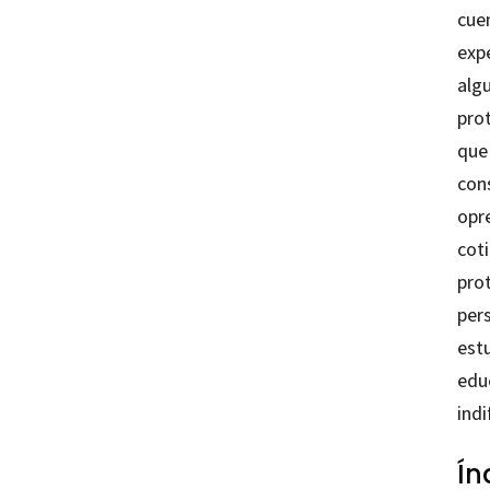
cuen
exp
algu
pro
que 
cons
opre
coti
pro
pers
est
educ
indi
Ín