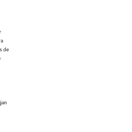
r
ra
es de
e
ejan