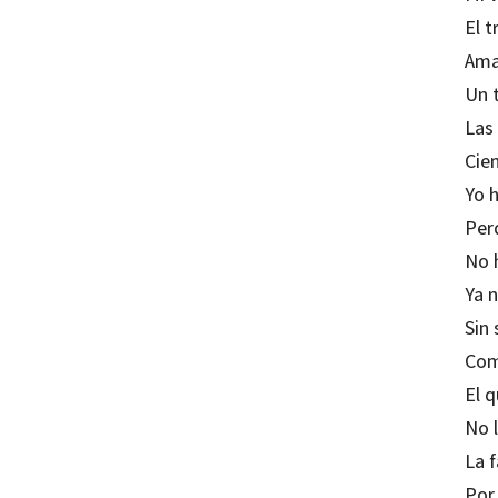
El 
Ama
Un 
Las 
Cie
Yo 
Per
No 
Ya 
Sin
Como
El 
No 
La f
Por