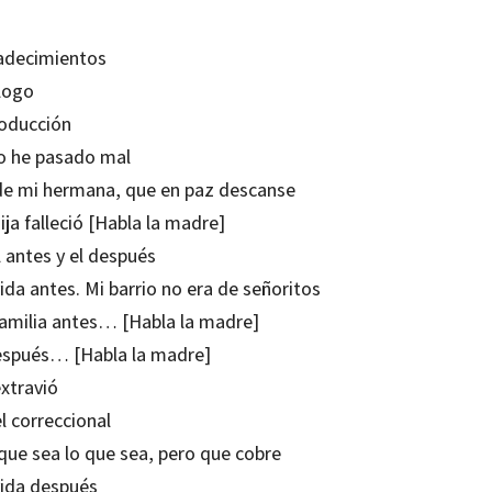
adecimientos
logo
roducción
Lo he pasado mal
de mi hermana, que en paz descanse
ija falleció [Habla la madre]
l antes y el después
ida antes. Mi barrio no era de señoritos
familia antes… [Habla la madre]
espués… [Habla la madre]
extravió
l correccional
que sea lo que sea, pero que cobre
vida después