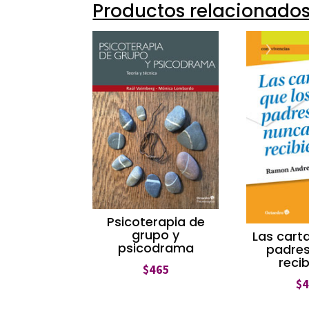
Productos relacionado
Psicoterapia de
grupo y
Las cart
psicodrama
padre
reci
$
465
$