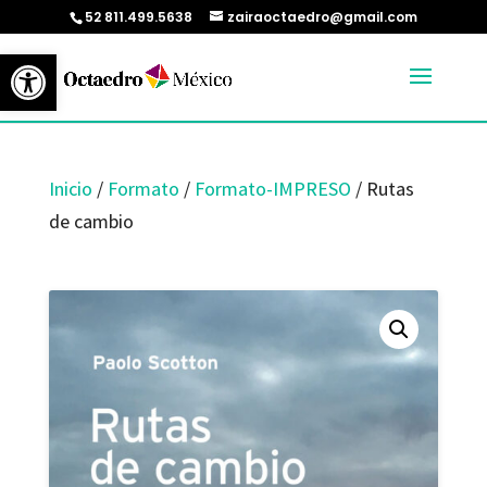
52 811.499.5638
zairaoctaedro@gmail.com
Abrir barra de herramientas
Inicio
/
Formato
/
Formato-IMPRESO
/ Rutas
de cambio