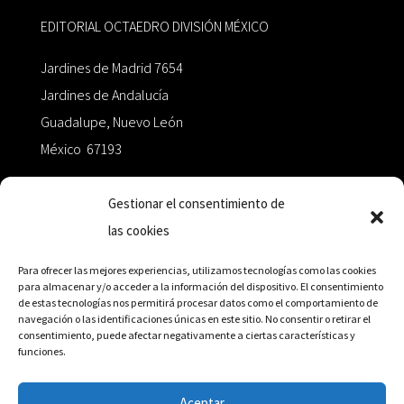
EDITORIAL OCTAEDRO DIVISIÓN MÉXICO
Jardines de Madrid 7654
Jardines de Andalucía
Guadalupe, Nuevo León
México 67193
zairaoctaedro@gmail.com
Gestionar el consentimiento de
las cookies
+52 811.499.5638
Para ofrecer las mejores experiencias, utilizamos tecnologías como las cookies
para almacenar y/o acceder a la información del dispositivo. El consentimiento
de estas tecnologías nos permitirá procesar datos como el comportamiento de
RED DE DISTRIBUCIÓN
navegación o las identificaciones únicas en este sitio. No consentir o retirar el
consentimiento, puede afectar negativamente a ciertas características y
funciones.
Distribuidores en México y Octaedro internacional
Aceptar