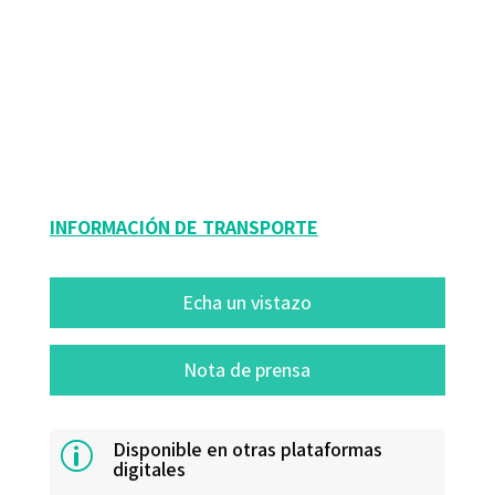
Paolo Scotton
9788418819322
9788418819339
09106-0
09106-4
INFORMACIÓN DE TRANSPORTE
Echa un vistazo
Nota de prensa
Disponible en otras plataformas
p
digitales