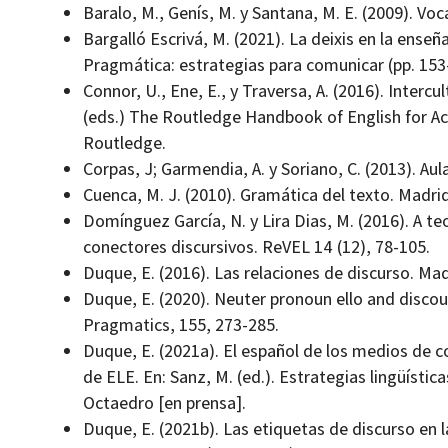
Baralo, M., Genís, M. y Santana, M. E. (2009). Vo
Bargalló Escrivá, M. (2021). La deixis en la enseña
Pragmática: estrategias para comunicar (pp. 153
Connor, U., Ene, E., y Traversa, A. (2016). Intercul
(eds.) The Routledge Handbook of English for A
Routledge.
Corpas, J; Garmendia, A. y Soriano, C. (2013). Aul
Cuenca, M. J. (2010). Gramática del texto. Madrid
Domínguez García, N. y Lira Dias, M. (2016). A t
conectores discursivos. ReVEL 14 (12), 78-105.
Duque, E. (2016). Las relaciones de discurso. Mad
Duque, E. (2020). Neuter pronoun ello and discour
Pragmatics, 155, 273-285.
Duque, E. (2021a). El español de los medios de 
de ELE. En: Sanz, M. (ed.). Estrategias lingüístic
Octaedro [en prensa].
Duque, E. (2021b). Las etiquetas de discurso en