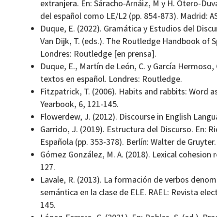
extranjera. En: Sáracho-Arnáiz, M y H. Otero-­Duv
del español como LE/L2 (pp. 854-873). Madrid: A
Duque, E. (2022). Gramática y Estudios del Discurs
Van Dijk, T. (eds.). The Routledge Handbook of 
Londres: Routledge [en prensa].
Duque, E., Martín de León, C. y García Hermoso, C
textos en español. Londres: Routledge.
Fitzpatrick, T. (2006). Habits and rabbits: Word
Yearbook, 6, 121-145.
Flowerdew, J. (2012). Discourse in English Lang
Garrido, J. (2019). Estructura del Discurso. En: Ri
Española (pp. 353-378). Berlín: Walter de Gruyter.
Gómez González, M. A. (2018). Lexical cohesion r
127.
Lavale, R. (2013). La formación de verbos denomi
semántica en la clase de ELE. RAEL: Revista elect
145.