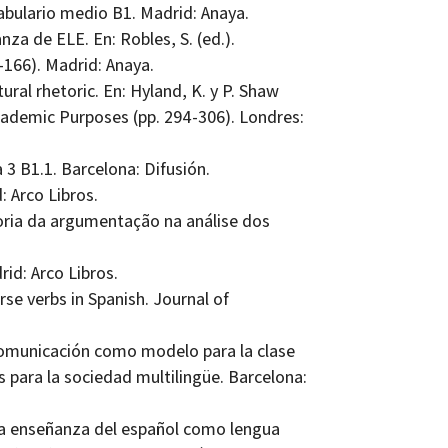
cabulario medio B1. Madrid: Anaya.
nza de ELE. En: Robles, S. (ed.).
-166). Madrid: Anaya.
tural rhetoric. En: Hyland, K. y P. Shaw
cademic Purposes (pp. 294-306). Londres:
a 3 B1.1. Barcelona: Difusión.
: Arco Libros.
eoria da argumentação na análise dos
rid: Arco Libros.
se verbs in Spanish. Journal of
comunicación como modelo para la clase
as para la sociedad multilingüe. Barcelona:
 la enseñanza del español como lengua