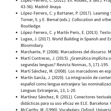
López-Ferrero, C. (2021). En: Robles, S. (ed.). P
43-56). Madrid: Anaya.
López-Ferrero, C. y Battaner, P. (2017). Learning 
Torner, S. y E. Bernal (eds.). Collocation and oth
Routledge.
López-Ferrero, C. y Martín Peris, E. (2013). Text
Lugea, J. (2017). World Building in Spanish and E
Bloomsbury.
Marchante, P. (2008). Marcadores del discurso. M
Martí Contreras, J. (2015). ¿Gramática implícita 
segundas lenguas? Revista Normas, 5, 171-195.
Martí Sánchez, M. (2008). Los marcadores en espa
Martín García, J. (2020). La integración de cont
español como lengua extranjera: las nominalizaci
Lenguas Extranjeras, 13, 1-20.
Martínez Sánchez, R. (2011). Conectores textual
didácticas para su uso eficaz en ELE. Barcelona:
McCarthy, M. (1990). Vocabulary. Oxford: Universi