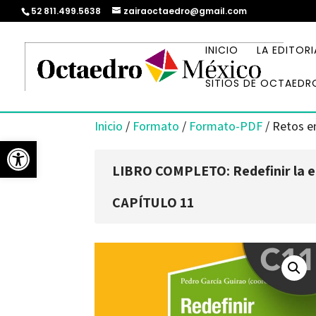
52 811.499.5638
zairaoctaedro@gmail.com
INICIO
LA EDITORI
SITIOS DE OCTAEDR
Inicio
/
Formato
/
Formato-PDF
/ Retos en
Abrir barra de herramientas
LIBRO COMPLETO: Redefinir la e
CAPÍTULO 11