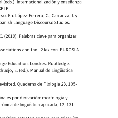
al (eds.). Internacionalización y enseñanza
SELE.
o. En: López-­Ferrero, C., Carranza, I. y
Spanish Language Discourse Studies.
. (2019). Palabras clave para organizar
 associations and the L2 lexicon. EUROSLA
uage Education. Londres: Routledge.
druejo, E. (ed.). Manual de Lingüística
evisited. Quaderns de Filologia 23, 105-
nales por derivación: morfología y
rónica de lingüística aplicada, 12, 131-