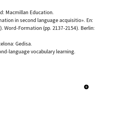
rd: Macmillan Education.
mation in second language acquisitio». En:
ds.). Word-Formation (pp. 2137-2154). Berlin:
celona: Gedisa.
ond-language vocabulary learning.