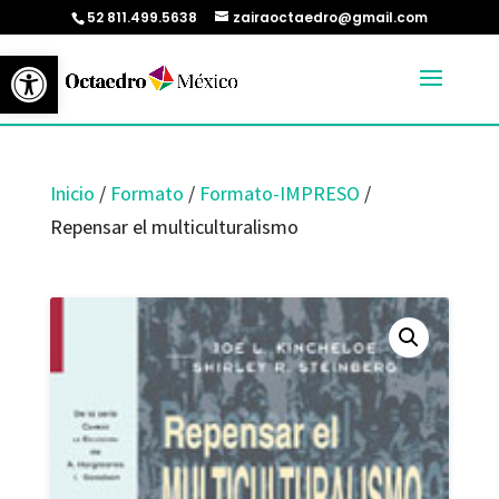
52 811.499.5638
zairaoctaedro@gmail.com
Abrir barra de herramientas
Inicio
/
Formato
/
Formato-IMPRESO
/
Repensar el multiculturalismo