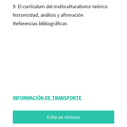
9. El currículum del multiculturalismo teórico:
historicidad, análisis y afirmación
Referencias bibliográficas
Joe L. Kincheloe; Shirley R. Steinberg
9788480634243
9788499213354
10207-0
10207-1
INFORMACIÓN DE TRANSPORTE
Echa un vistazo