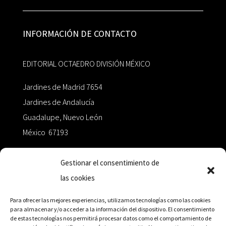
INFORMACIÓN DE CONTACTO
EDITORIAL OCTAEDRO DIVISIÓN MÉXICO
Jardines de Madrid 7654
Jardines de Andalucía
Guadalupe, Nuevo León
México 67193
zairaoctaedro@gmail.com
Gestionar el consentimiento de
las cookies
+52 811.499.5638
Para ofrecer las mejores experiencias, utilizamos tecnologías como las cookies
para almacenar y/o acceder a la información del dispositivo. El consentimiento
de estas tecnologías nos permitirá procesar datos como el comportamiento de
RED DE DISTRIBUCIÓN