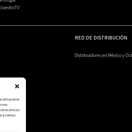
ctaedroTV
RED DE DISTRIBUCIÓN
Distribuidores en México y Oc
ara almacenar
s nos
ciones únicas
e a ciertas