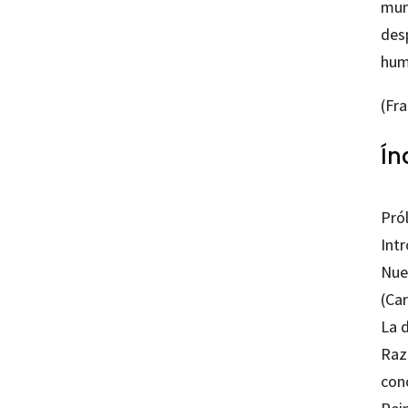
mun
des
hum
(Fr
Ín
Pró
Int
Nue
(Car
La 
Raz
con