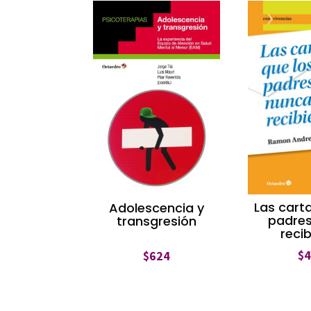
Las cart
Adolescencia y
padre
transgresión
reci
$
$
624