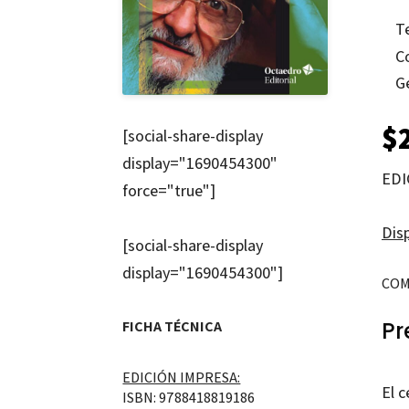
T
C
G
$
[social-share-display
display="1690454300"
EDI
force="true"]
Disp
[social-share-display
display="1690454300"]
COM
Pr
FICHA TÉCNICA
EDICIÓN IMPRESA:
El 
ISBN: 9788418819186