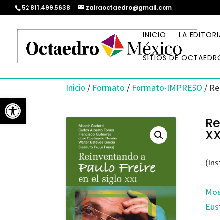
52 811.499.5638
zairaoctaedro@gmail.com
INICIO
LA EDITORI
SITIOS DE OCTAEDR
Inicio
/
Formato
/
Formato-IMPRESO
/ Re
Abrir barra de herramientas
Re
XX
(Ins
Moa
Eus