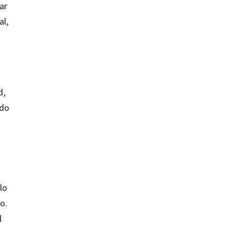
ar
al,
d,
ndo
lo
o.
l