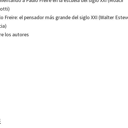
ventando a Paulo Freire en la escuela del siglo XXI (Moacir
otti)
o Freire: el pensador más grande del siglo XXI (Walter Estev
cia)
re los autores
 Alberto Torres; Francisco Gutiérrez; José Eustáquio Romão; Moacir Gadotti; Walter Esteves Garc
18819186
18819193
0
4
s