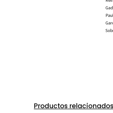
Rein
Gad
Paul
Gar
Sob
Carlos
97884
97884
09114-
09114-
Productos relacionado