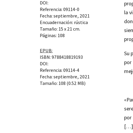
DOI:
prop
Referencia: 09114-0
la v
Fecha: septiembre, 2021
don
Encuadernación: rústica
Tamaño: 15 x 21 cm.
siem
Páginas: 108
pro
EPUB:
Su p
ISBN: 9788418819193
por 
DOI:
Referencia: 09114-4
mej
Fecha: septiembre, 2021
Tamaño: 108 (0.52 MB)
«Pa
ser
por 
[…]