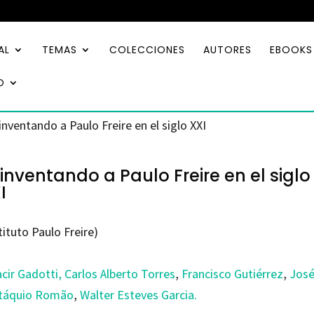
AL
TEMAS
COLECCIONES
AUTORES
EBOOKS
O
inventando a Paulo Freire en el siglo XXI
inventando a Paulo Freire en el siglo
I
tituto Paulo Freire)
cir Gadotti
, Carlos Alberto Torres
,
Francisco Gutiérrez
,
Jos
táquio Romão
,
Walter Esteves Garcia.