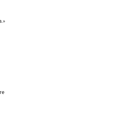
a.»
re