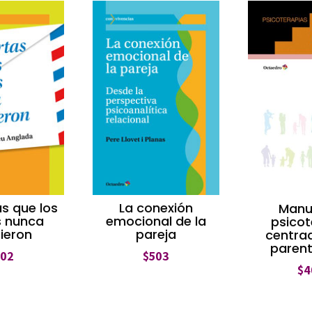
as que los
La conexión
Manu
s nunca
emocional de la
psicot
bieron
pareja
centrad
parent
402
$
503
$
4