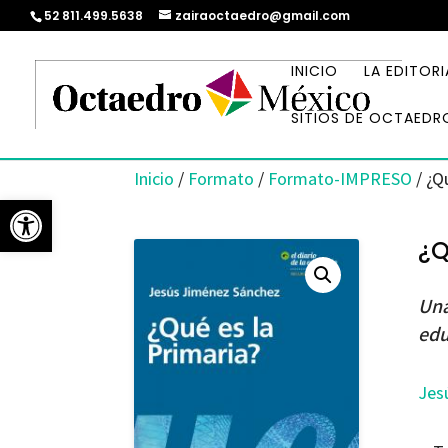
52 811.499.5638
zairaoctaedro@gmail.com
INICIO
LA EDITORI
SITIOS DE OCTAEDR
Inicio
/
Formato
/
Formato-IMPRESO
/ ¿Q
Abrir barra de herramientas
¿Q
Una
edu
Jes