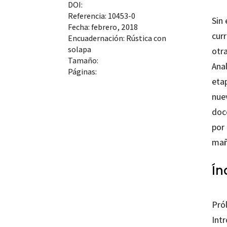
DOI:
Referencia: 10453-0
Sin
Fecha: febrero, 2018
curr
Encuadernación: Rústica con
solapa
otr
Tamaño:
Ana
Páginas:
etap
nuev
doc
por 
mañ
Ín
Pró
Int