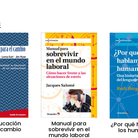
s
ucación
Manual para
¿Por qué
l cambio
sobrevivir en el
los hu
mundo laboral