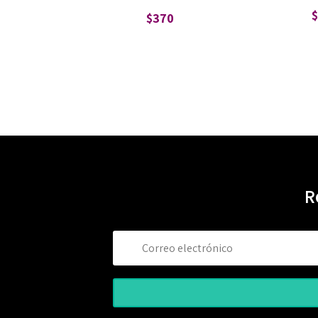
$
370
R