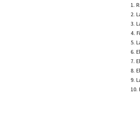
1. R
2. 
3. L
4. F
5. L
6. 
7. 
8. E
9. L
10.
Jesús
97884
10453-