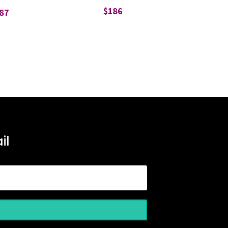
$
186
87
il