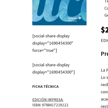
T
C
G
$
[social-share-display
EDI
display="1690454300"
force="true"]
Pr
[social-share-display
La 
display="1690454300"]
Lo s
rec
FICHA TÉCNICA
con
acad
EDICIÓN IMPRESA:
ISBN: 9788417219222
rest