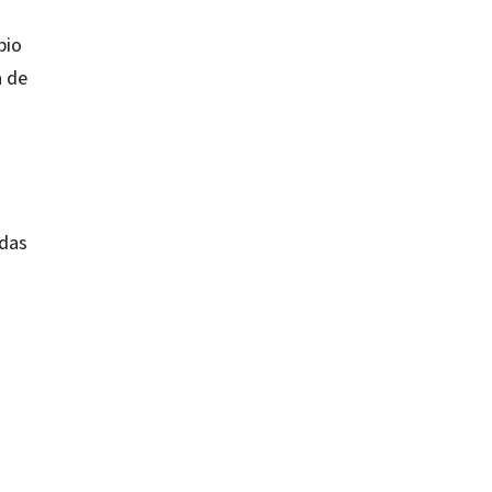
bio
a de
.
adas