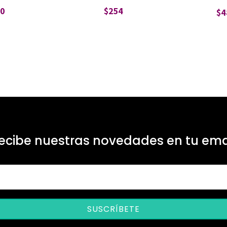
$
0
$
254
$
4
ecibe nuestras novedades en tu ema
SUSCRÍBETE