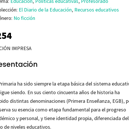
ema:
Educación
,
Políticas educativas
,
Profesorado
olección:
El Diario de la Educación
,
Recursos educativos
énero:
No ficción
254
CIÓN IMPRESA
esentación
Primaria ha sido siempre la etapa básica del sistema educati
igue siendo. En sus ciento cincuenta años de historia ha
ibido distintas denominaciones (Primera Enseñanza, EGB), p
serva su esencia como etapa fundamental para el progreso
émico y personal, y tiene identidad propia, diferenciada del
o de niveles educativos.