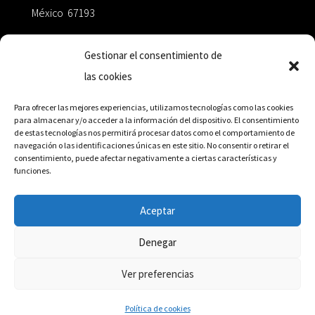
México 67193
zairaoctaedro@gmail.com
Gestionar el consentimiento de
las cookies
+52 811.499.5638
Para ofrecer las mejores experiencias, utilizamos tecnologías como las cookies
para almacenar y/o acceder a la información del dispositivo. El consentimiento
de estas tecnologías nos permitirá procesar datos como el comportamiento de
RED DE DISTRIBUCIÓN
navegación o las identificaciones únicas en este sitio. No consentir o retirar el
consentimiento, puede afectar negativamente a ciertas características y
funciones.
Distribuidores en México y Octaedro internacional
Aceptar
Denegar
© Editorial Octaedro, 2026
Ver preferencias
Política de cookies