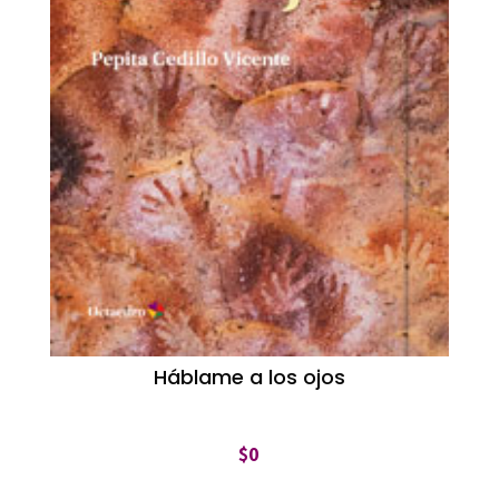
Háblame a los ojos
$
0