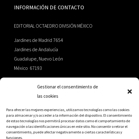
INFORMACIÓN DE CONTACTO
EDITORIAL OCTAEDRO DIVISIÓN MÉXICO
Jardines de Madrid 7654
Jardines de Andalucía
Guadalupe, Nuevo León
México 67193
zairaoctaedro@gmail.com
Gestionar el consentimiento de
las cookies
+52 811.499.5638
Para ofrecer las mejores experiencias, utilizamos tecnologías como las cookies
para almacenar y/o acceder a la información del dispositivo. El consentimiento
de estas tecnologías nos permitirá procesar datos como el comportamiento de
RED DE DISTRIBUCIÓN
navegación o las identificaciones únicas en este sitio. No consentir o retirar el
consentimiento, puede afectar negativamente a ciertas características y
funciones.