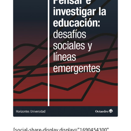
[social-share-display display="1690454300"