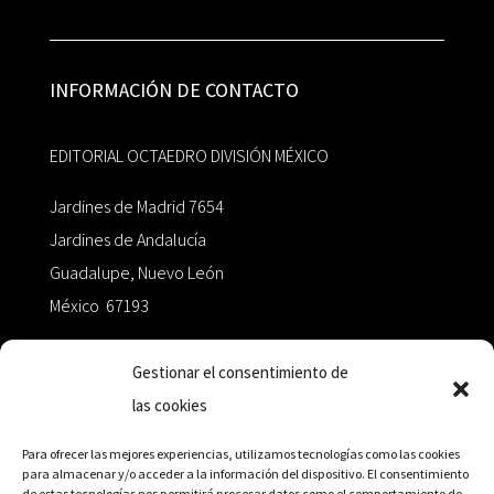
INFORMACIÓN DE CONTACTO
EDITORIAL OCTAEDRO DIVISIÓN MÉXICO
Jardines de Madrid 7654
Jardines de Andalucía
Guadalupe, Nuevo León
México 67193
zairaoctaedro@gmail.com
Gestionar el consentimiento de
las cookies
+52 811.499.5638
Para ofrecer las mejores experiencias, utilizamos tecnologías como las cookies
para almacenar y/o acceder a la información del dispositivo. El consentimiento
de estas tecnologías nos permitirá procesar datos como el comportamiento de