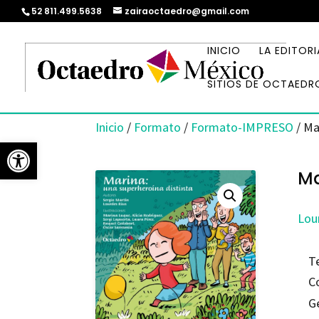
52 811.499.5638
zairaoctaedro@gmail.com
INICIO
LA EDITORI
SITIOS DE OCTAEDR
Inicio
/
Formato
/
Formato-IMPRESO
/ Ma
Abrir barra de herramientas
Ma
Lou
T
C
G