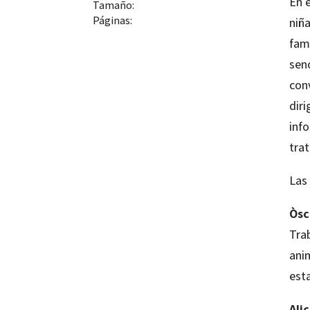
En e
Tamaño:
Páginas:
niña
fam
senc
conv
diri
info
tra
Las 
Òsc
Trab
anim
esta
Ali