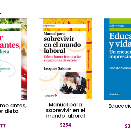
s
Manual para
mo antes,
Educació
sobrevivir en el
or dieta
mundo laboral
$
254
377
$
3