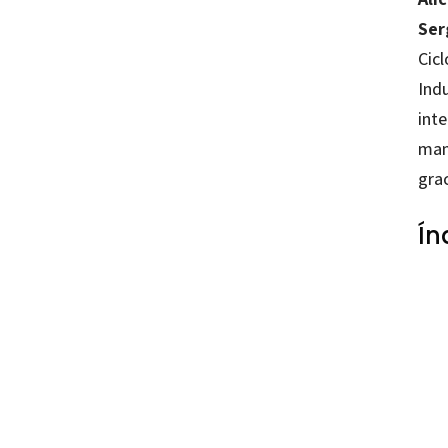
Ser
Cicl
Indu
inte
man
grac
Ín
Lourde
97884
42210-