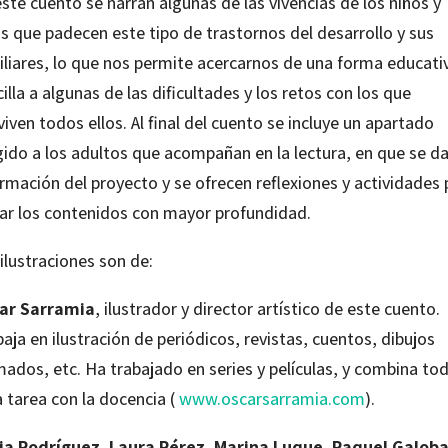
ste cuento se narran algunas de las vivencias de los niños y
s que padecen este tipo de trastornos del desarrollo y sus
iliares, lo que nos permite acercarnos de una forma educati
illa a algunas de las dificultades y los retos con los que
iven todos ellos. Al final del cuento se incluye un apartado
gido a los adultos que acompañan en la lectura, en que se d
rmación del proyecto y se ofrecen reflexiones y actividades 
tar los contenidos con mayor profundidad.
ilustraciones son de:
ar Sarramia
, ilustrador y director artístico de este cuento.
aja en ilustración de periódicos, revistas, cuentos, dibujos
ados, etc. Ha trabajado en series y películas, y combina to
 tarea con la docencia (
www.oscarsarramia.com
).
cia Rodríguez
,
Laura Pérez
,
Marina Luque
,
Raquel Galoba