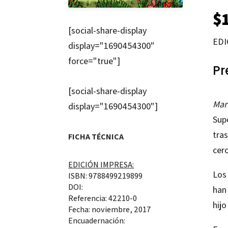
$
[social-share-display
EDI
display="1690454300"
force="true"]
Pr
[social-share-display
Mar
display="1690454300"]
Sup
tra
FICHA TÉCNICA
cer
EDICIÓN IMPRESA:
Los
ISBN: 9788499219899
DOI:
han
Referencia: 42210-0
hijo
Fecha: noviembre, 2017
Encuadernación: