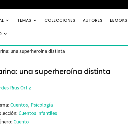
AL
TEMAS
COLECCIONES
AUTORES
EBOOKS
O
rina: una superheroína distinta
rina: una superheroína distinta
rdes Rius Ortiz
ema:
Cuentos
,
Psicología
olección:
Cuentos infantiles
énero:
Cuento