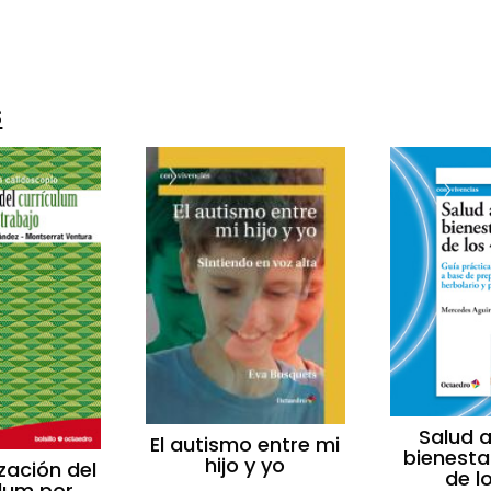
s
Salud a
El autismo entre mi
bienestar
hijo y yo
zación del
de l
ulum por