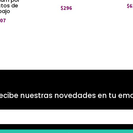
ctos de
$
6
$
296
bajo
207
ecibe nuestras novedades en tu ema