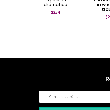
dramática
proye
tra
$
254
$
R