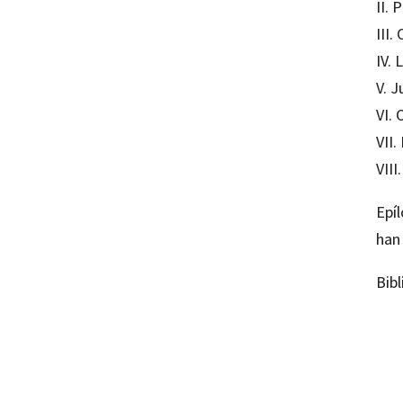
II. 
III.
IV. 
V. 
VI. 
VII.
VIII
Epí
han
Bibl
Genevi
97884
10525