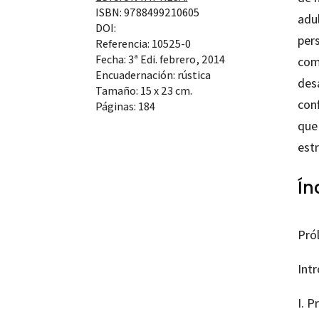
ISBN: 9788499210605
adu
DOI:
pers
Referencia: 10525-0
Fecha: 3ª Edi. febrero, 2014
como
Encuadernación: rústica
desa
Tamaño: 15 x 23 cm.
con
Páginas: 184
que
estr
Ín
Pró
Intr
I. 