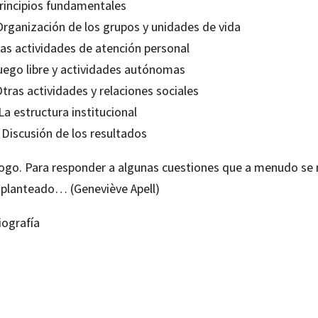
Principios fundamentales
 Organización de los grupos y unidades de vida
Las actividades de atención personal
Juego libre y actividades autónomas
Otras actividades y relaciones sociales
 La estructura institucional
. Discusión de los resultados
logo. Para responder a algunas cuestiones que a menudo se
 planteado… (Geneviève Apell)
iografía
ève Appell; Myriam David
99210605
-0