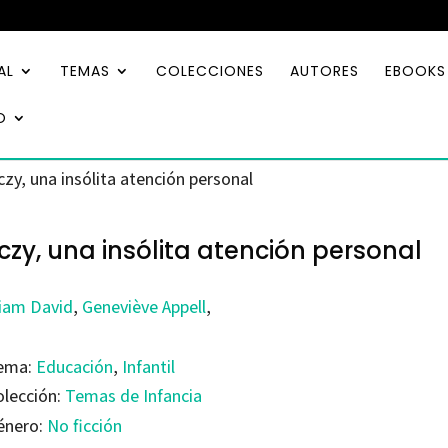
AL
TEMAS
COLECCIONES
AUTORES
EBOOKS
O
czy, una insólita atención personal
czy, una insólita atención personal
iam David
,
Geneviève Appell
,
ema:
Educación
,
Infantil
olección:
Temas de Infancia
énero:
No ficción