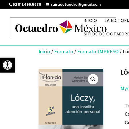
52 811.499.5638
zairaoctaedro@gmail.com
INICIO
LA EDITORI
SITIOS DE OCTAEDR
Inicio
/
Formato
/
Formato-IMPRESO
/ Ló
Abrir barra de herramientas
Ló
Myr
T
C
G