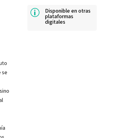
Disponible en otras
p
plataformas
digitales
tuto
 se
 sino
al
mía
os