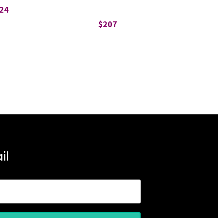
24
$
207
il