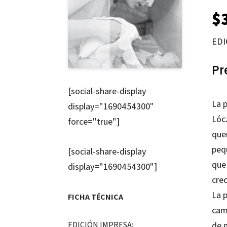
$
EDI
Pr
[social-share-display
La p
display="1690454300"
Lóc
force="true"]
que
pequ
[social-share-display
que 
display="1690454300"]
cre
La 
FICHA TÉCNICA
cam
de m
EDICIÓN IMPRESA: