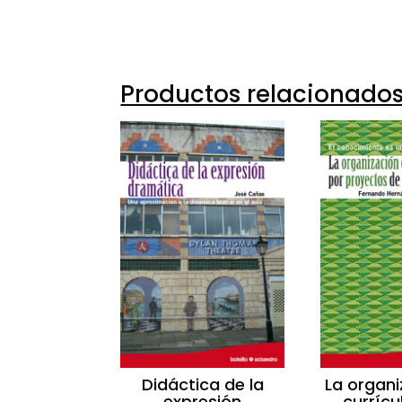
Productos relacionado
Didáctica de la
La organi
expresión
curríc