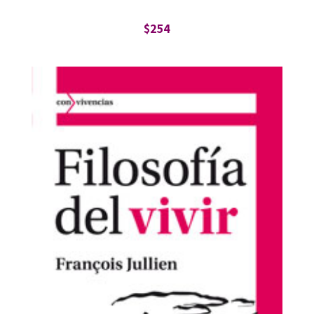
$
254