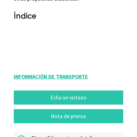
Índice
José Calero Heras; José Quiñonero
9788499218168
51104-0
INFORMACIÓN DE TRANSPORTE
Echa un vistazo
Nota de prensa