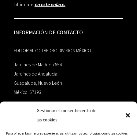
Infórmate
en este enlace.
INFORMACIÓN DE CONTACTO
EDITORIAL OCTAEDRO DIVISIÓN MÉXICO
Jardines de Madrid 7654
Jardines de Andalucía
Guadalupe, Nuevo León
México 67193
zairaoctaedro@gmail.com
Gestionar el consentimiento de
las cookies
+52 811.499.5638
Para ofrecer las mejores experiencias, utilizamos tecnologías como las cookies