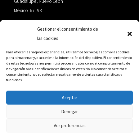
Guadalupe, Nuevo León
México 67193
zairaoctaedro@gmail.com
Gestionar el consentimiento de
las cookies
+52 811.499.5638
Para ofrecer las mejores experiencias, utilizamos tecnologías como las cookies
para almacenar y/o acceder a la información del dispositivo. El consentimiento
de estas tecnologías nos permitirá procesar datos como el comportamiento de
RED DE DISTRIBUCIÓN
navegación o las identificaciones únicas en este sitio. No consentir o retirar el
consentimiento, puede afectar negativamente a ciertas características y
funciones.
Distribuidores en México y Octaedro internacional
Aceptar
Denegar
© Editorial Octaedro, 2026
Ver preferencias