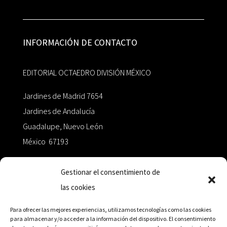
INFORMACIÓN DE CONTACTO
EDITORIAL OCTAEDRO DIVISIÓN MÉXICO
Jardines de Madrid 7654
Jardines de Andalucía
Guadalupe, Nuevo León
México 67193
zairaoctaedro@gmail.com
Gestionar el consentimiento de
las cookies
+52 811.499.5638
Para ofrecer las mejores experiencias, utilizamos tecnologías como las cookies
para almacenar y/o acceder a la información del dispositivo. El consentimiento