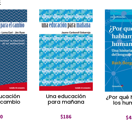
s
ucación
Una educación
¿Por qué
l cambio
para mañana
los hu
$
0
$
186
$
4