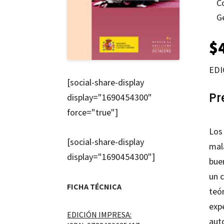
C
G
$
EDI
[social-share-display
Pr
display="1690454300"
force="true"]
Los
[social-share-display
mala
display="1690454300"]
bue
un 
FICHA TÉCNICA
teó
expe
EDICIÓN IMPRESA:
aut