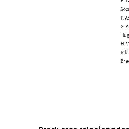
E. L
Secu
F. 
G. 
“lu
H. V
Bibl
Bre
F. Jav
97884
10211-