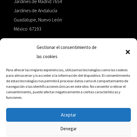
Jardines de Madrid 7654
Jardines de Andalucía
Guadalupe, Nuevo León
México 67193
zairaoctaedro@gmail.com
Gestionar el consentimiento de
las cookies
+52 811.499.5638
Para ofrecer las mejores experiencias, utilizamos tecnologías como las cookies
para almacenar y/o acceder a la información del dispositivo. El consentimiento
de estas tecnologías nos permitirá procesar datos como el comportamiento de
RED DE DISTRIBUCIÓN
navegación o las identificaciones únicas en este sitio. No consentir o retirar el
consentimiento, puede afectar negativamente a ciertas características y
funciones.
Distribuidores en México y Octaedro internacional
Aceptar
Denegar
© Editorial Octaedro, 2026