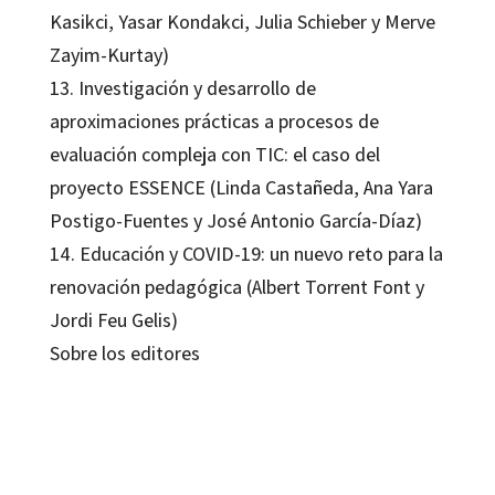
Kasikci, Yasar Kondakci, Julia Schieber y Merve
Zayim-Kurtay)
13. Investigación y desarrollo de
aproximaciones prácticas a procesos de
evaluación compleja con TIC: el caso del
proyecto ESSENCE (Linda Castañeda, Ana Yara
Postigo-Fuentes y José Antonio García-Díaz)
14. Educación y COVID-19: un nuevo reto para la
renovación pedagógica (Albert Torrent Font y
Jordi Feu Gelis)
Sobre los editores
Antonio Bartolomé; Francisco Javier Frutos-Esteban; Francisco José García-
Peñalvo; Jesús Salinas; María José Rodríguez-Conde; Rosa M. Rodríguez-
Izquierdo; Susana Olmos-Migueláñez