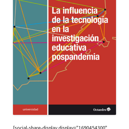
[social-share-display display="1690454300"