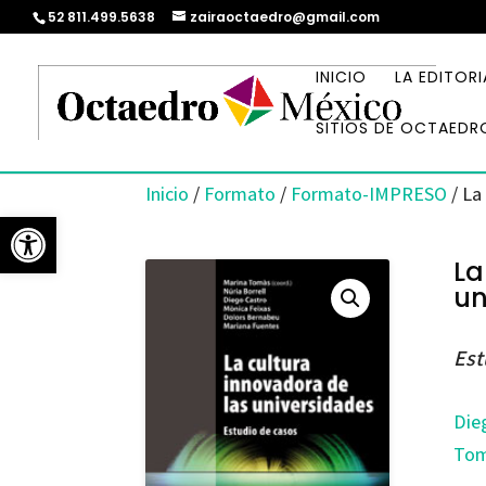
52 811.499.5638
zairaoctaedro@gmail.com
INICIO
LA EDITORI
SITIOS DE OCTAEDR
Inicio
/
Formato
/
Formato-IMPRESO
/ La
Abrir barra de herramientas
La
un
Est
Die
Tom