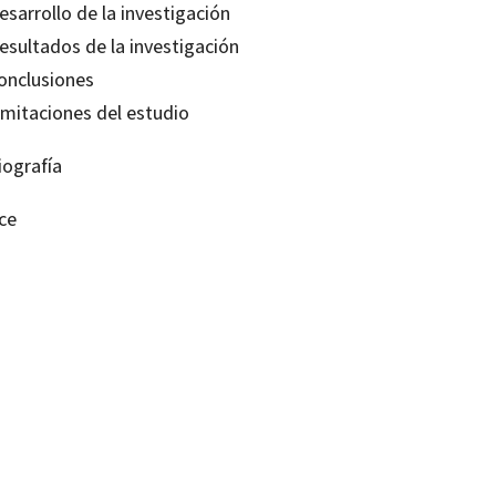
esarrollo de la investigación
esultados de la investigación
Conclusiones
imitaciones del estudio
iografía
ce
Castro; Maria Dolors Bernabeu; Mariana Fuentes; Marina Tomàs-Folch; Mònica Feixas; Núria Borre
99210131
99210827
0
1