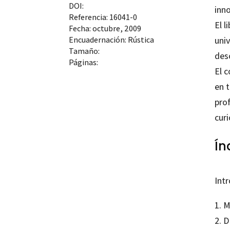
DOI:
inno
Referencia: 16041-0
El l
Fecha: octubre, 2009
uni
Encuadernación: Rústica
Tamaño:
desc
Páginas:
El c
en 
pro
curi
Ín
Int
1. 
2. D