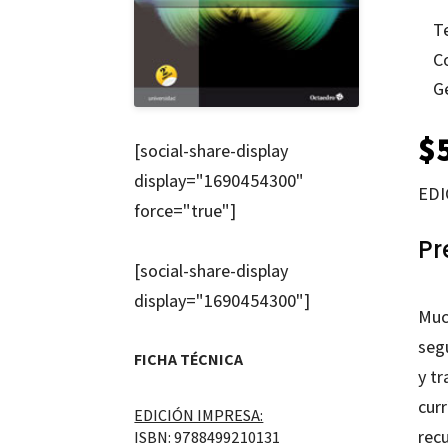
T
C
G
$
[social-share-display
display="1690454300"
EDI
force="true"]
Pr
[social-share-display
display="1690454300"]
Muc
segu
FICHA TÉCNICA
y tr
curr
EDICIÓN IMPRESA:
recu
ISBN: 9788499210131