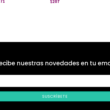
271
$
207
ecibe nuestras novedades en tu ema
SUSCRÍBETE