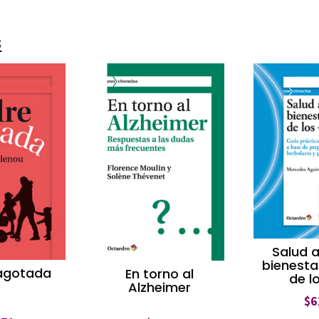
s
Salud a
bienestar
agotada
En torno al
de l
Alzheimer
$
6