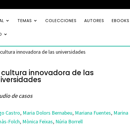
AL
TEMAS
COLECCIONES
AUTORES
EBOOKS
O
 cultura innovadora de las universidades
 cultura innovadora de las
iversidades
udio de casos
go Castro
,
Maria Dolors Bernabeu
,
Mariana Fuentes
,
Marina
às-Folch
,
Mònica Feixas
,
Núria Borrell