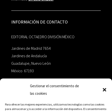
INFORMACIÓN DE CONTACTO
EDITORIAL OCTAEDRO DIVISIÓN MÉXICO
Jardines de Madrid 7654
Jardines de Andalucía
Guadalupe, Nuevo León
México 67193
zairaoctaedro@gmail.com
Gestionar el consentimiento de
las cookies
+52 811.499.5638
Para ofrecer las mejores experiencias, utilizamos tecnologías como las cookies
para almacenar y/o acceder a la información del dispositivo. El consentimiento