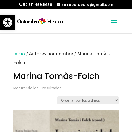
52 811.499.5638
zairaoctaedro@gmail.com
Abrir barra de herramientas
Inicio
/ Autores por nombre / Marina Tomàs-
Folch
Marina Tomàs-Folch
Ordenado
Mostrando los 3 resultados
por
los
últimos