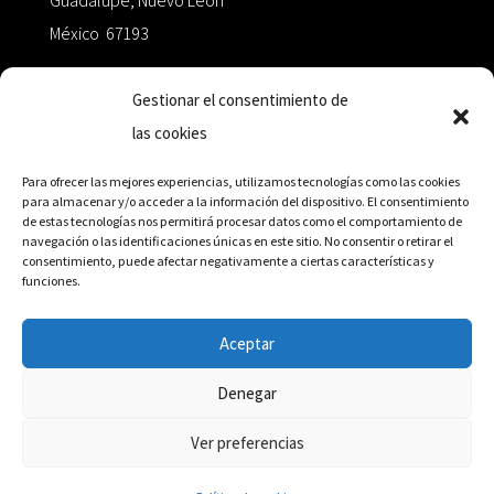
Guadalupe, Nuevo León
México 67193
zairaoctaedro@gmail.com
Gestionar el consentimiento de
las cookies
+52 811.499.5638
Para ofrecer las mejores experiencias, utilizamos tecnologías como las cookies
para almacenar y/o acceder a la información del dispositivo. El consentimiento
de estas tecnologías nos permitirá procesar datos como el comportamiento de
RED DE DISTRIBUCIÓN
navegación o las identificaciones únicas en este sitio. No consentir o retirar el
consentimiento, puede afectar negativamente a ciertas características y
funciones.
Distribuidores en México y Octaedro internacional
Aceptar
Denegar
© Editorial Octaedro, 2026
Ver preferencias