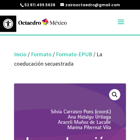
52 811.499.5638
zairaoctaedro@gmail.com
Abrir barra de herramientas
Inicio
/
Formato
/
Formato-EPUB
/ La
coeducación secuestrada