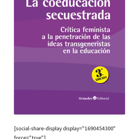
[social-share-display display="1690454300"
force="true"]