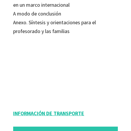
en un marco internacional
A modo de conclusión
Anexo. Síntesis y orientaciones para el
profesorado y las familias
Ana Hidalgo Urtiaga; Araceli Muñoz de Lacalle; Marina Pibernat Vila; Silvia
Carrasco Pons
9788419506290
9788419506306
09146-0
09146-4
INFORMACIÓN DE TRANSPORTE