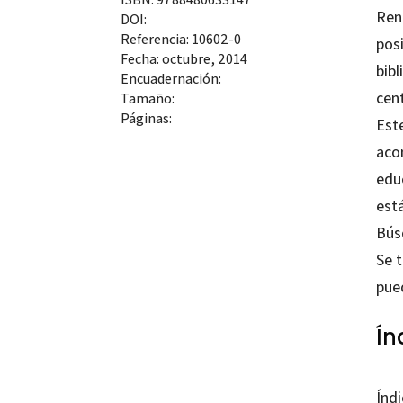
Ren
DOI:
Referencia: 10602-0
pos
Fecha: octubre, 2014
bibl
Encuadernación:
cen
Tamaño:
Páginas:
Este
aco
educ
está
Bús
Se t
pue
Ín
Índ