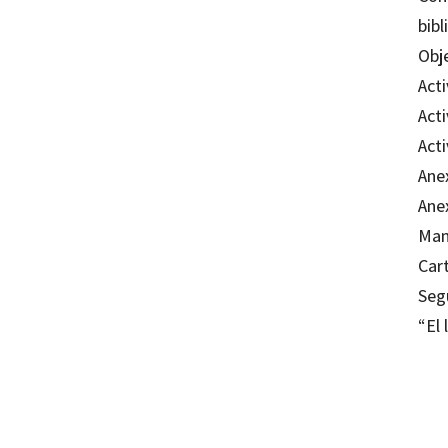
bibl
Obj
Act
Acti
Act
Ane
Ane
Man
Car
Seg
“El 
Alba A
Gemma 
97884