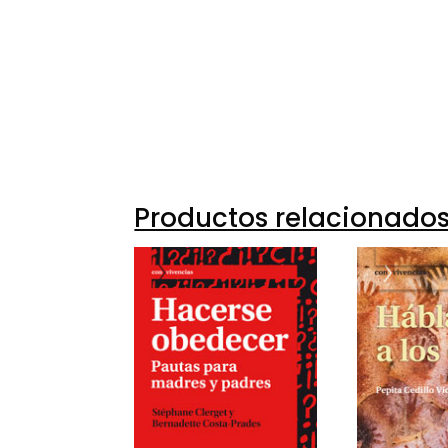
97884
10602-
10602-
Productos relacionado