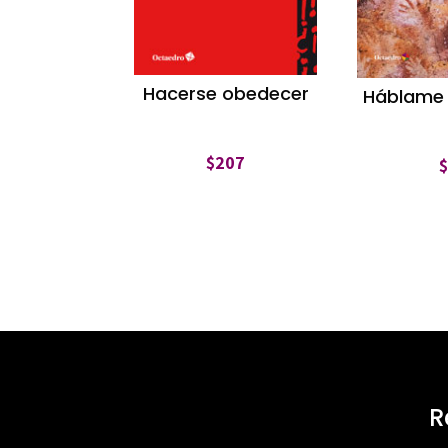
Hacerse obedecer
Háblame 
$
207
R