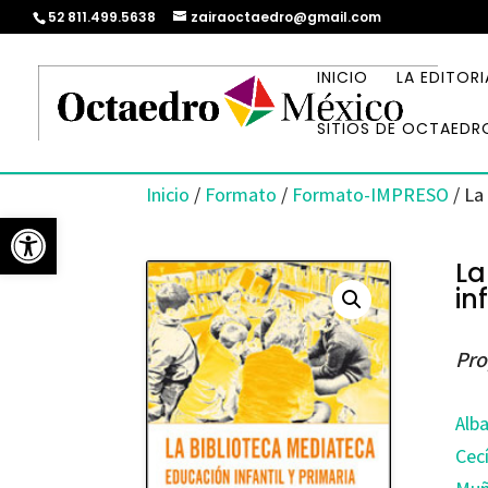
52 811.499.5638
zairaoctaedro@gmail.com
INICIO
LA EDITORI
SITIOS DE OCTAEDR
Inicio
/
Formato
/
Formato-IMPRESO
/ La
Abrir barra de herramientas
La
in
Pro
Alba
Cecí