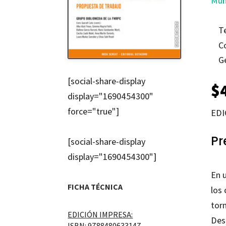
Muñ
T
C
G
[social-share-display
$
display="1690454300"
force="true"]
EDI
Pr
[social-share-display
display="1690454300"]
En 
FICHA TÉCNICA
los
torn
EDICIÓN IMPRESA:
Des
ISBN: 9788480633147