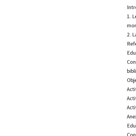
Int
1. L
mom
2. L
Refe
Educ
Cont
bibl
Obj
Act
Acti
Acti
Ane
Edu
Cont