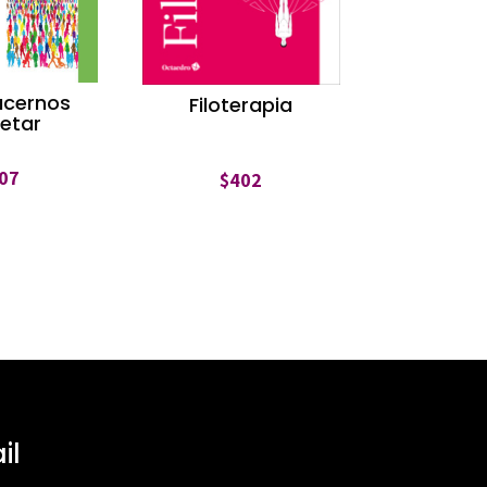
acernos
Filoterapia
etar
07
$
402
il