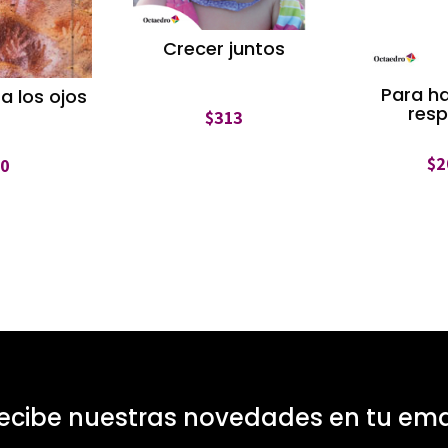
Crecer juntos
Para h
a los ojos
resp
$
313
$
2
$
0
ecibe nuestras novedades en tu ema