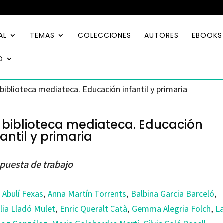
AL
TEMAS
COLECCIONES
AUTORES
EBOOKS
O
 biblioteca mediateca. Educación infantil y primaria
 biblioteca mediateca. Educación
fantil y primaria
puesta de trabajo
 Abulí Fexas
,
Anna Martín Torrents
,
Balbina Garcia Barceló
,
lia Lladó Mulet
,
Enric Queralt Catà
,
Gemma Alegria Folch
,
L