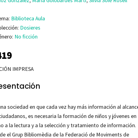
oz González
,
Maria Golobardes Martí
,
Sílvia Solé Rosell
ema:
Biblioteca Aula
olección:
Dosieres
énero:
No ficción
419
CIÓN IMPRESA
esentación
una sociedad en que cada vez hay más información al alcanc
 ciudadanos, es necesaria la formación de niños y jóvenes en
o a la lectura y a la selección y tratamiento de información.
de el Grup Bibliomèdia de la Federació de Moviments de