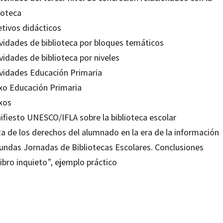
ioteca
etivos didácticos
ividades de biblioteca por bloques temáticos
vidades de biblioteca por niveles
ividades Educación Primaria
xo Educación Primaria
xos
ifiesto UNESCO/IFLA sobre la biblioteca escolar
ta de los derechos del alumnado en la era de la información
undas Jornadas de Bibliotecas Escolares. Conclusiones
libro inquieto”, ejemplo práctico
bulí Fexas; Anna Martín Torrents; Balbina Garcia Barceló; Cecília Lladó Mulet; Enric Queralt Cat
Alegria Folch; Laura Muñoz González; Maria Golobardes Martí; Sílvia Solé Rosell
80633147