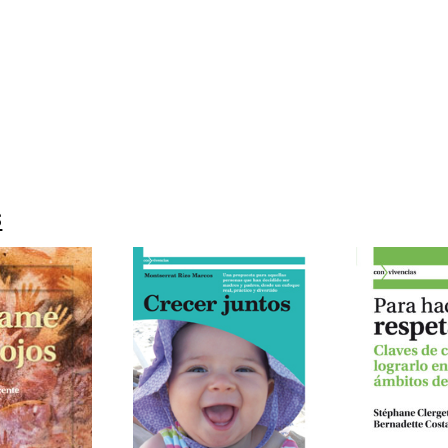
99215709
0
1
s