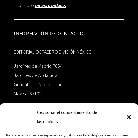
Infórmate
en este enlace.
INFORMACIÓN DE CONTACTO
EDITORIAL OCTAEDRO DIVISIÓN MÉXICO
Jardines de Madrid 7654
Jardines de Andalucía
Guadalupe, Nuevo León
México 67193
zairaoctaedro@gmail.com
Gestionar el consentimiento de
las cookies
+52 811.499.5638
Para ofrecer las mejores experiencias, utilizamos tecnologías como las cookies