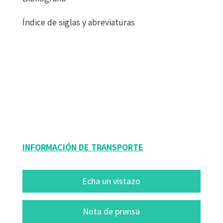
Índice de siglas y abreviaturas
Coral Ivy Hunt Gómez
9788418083150
9788417667900
16176-0
16176-4
INFORMACIÓN DE TRANSPORTE
Echa un vistazo
Nota de prensa