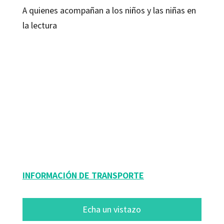
A quienes acompañan a los niños y las niñas en
la lectura
Angélica Sátiro; Irene de Puig
9788499213750
9788418083372
9788499216607
42009-0
42009-4
42009-1
INFORMACIÓN DE TRANSPORTE
Echa un vistazo