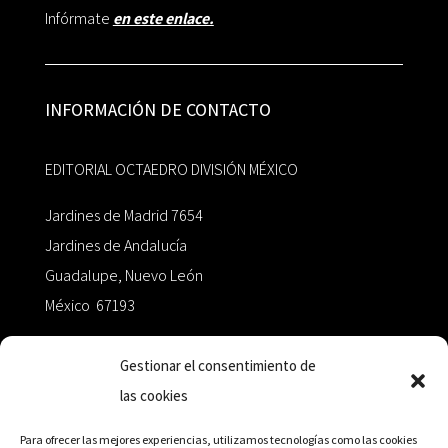
Infórmate
en este enlace.
INFORMACIÓN DE CONTACTO
EDITORIAL OCTAEDRO DIVISIÓN MÉXICO
Jardines de Madrid 7654
Jardines de Andalucía
Guadalupe, Nuevo León
México 67193
zairaoctaedro@gmail.com
Gestionar el consentimiento de
las cookies
+52 811.499.5638
Para ofrecer las mejores experiencias, utilizamos tecnologías como las cookies