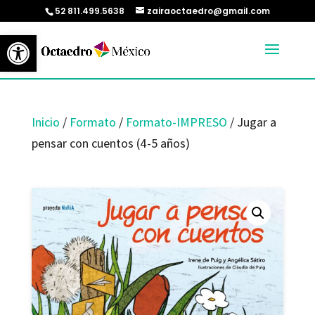
52 811.499.5638
zairaoctaedro@gmail.com
Abrir barra de herramientas
Inicio
/
Formato
/
Formato-IMPRESO
/ Jugar a
pensar con cuentos (4-5 años)