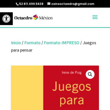
52 811.499.5638
zairaoctaedro@gmail.com
Abrir barra de herramientas
Inicio
/
Formato
/
Formato-IMPRESO
/ Juegos
para pensar