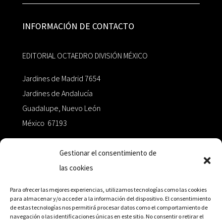
INFORMACIÓN DE CONTACTO
EDITORIAL OCTAEDRO DIVISIÓN MÉXICO
Jardines de Madrid 7654
Jardines de Andalucía
Guadalupe, Nuevo León
México 67193
zairaoctaedro@gmail.com
Gestionar el consentimiento de
las cookies
+52 811.499.5638
Para ofrecer las mejores experiencias, utilizamos tecnologías como las cookies
para almacenar y/o acceder a la información del dispositivo. El consentimiento
de estas tecnologías nos permitirá procesar datos como el comportamiento de
RED DE DISTRIBUCIÓN
navegación o las identificaciones únicas en este sitio. No consentir o retirar el