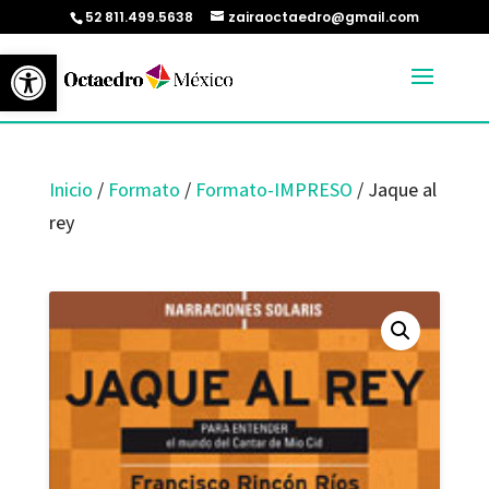
52 811.499.5638
zairaoctaedro@gmail.com
Abrir barra de herramientas
Inicio
/
Formato
/
Formato-IMPRESO
/ Jaque al
rey