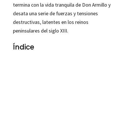
termina con la vida tranquila de Don Armillo y
desata una serie de fuerzas y tensiones
destructivas, latentes en los reinos
peninsulares del siglo XIII.
Índice
Francisco Rincón
9788499212890
9788499214672
9788499214665
12115-0
12115-4
12115-1