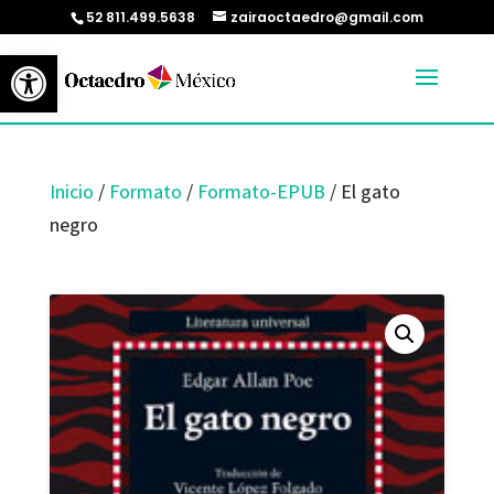
52 811.499.5638
zairaoctaedro@gmail.com
Abrir barra de herramientas
Inicio
/
Formato
/
Formato-EPUB
/ El gato
negro