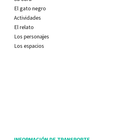
El gato negro
Actividades
El relato
Los personajes
Los espacios
Edgar Allan Poe; Vicente López Folgado
9788499212678
9788499216492
9788499216485
12435-0
12435-4
12435-1
INFORMACIÓN DE TRANSPORTE