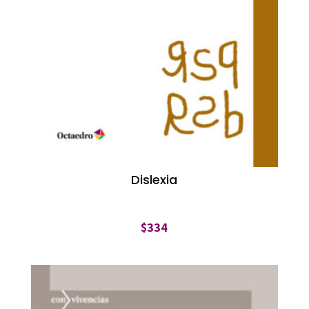
Dislexia
$
334