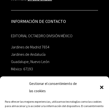
INFORMACIÓN DE CONTACTO
EDITORIAL OCTAEDRO DIVISIÓN MÉXICO
Jardines de Madrid 7654
Jardines de Andalucía
Guadalupe, Nuevo León
México 67193
zairaoctaedro@gmail.com
Gestionar el consentimiento de
las cookies
+52 811.499.5638
Para ofrecer las mejores experiencias, utilizamos tecnologías como las cookies
para almacenar y/o acceder a la información del dispositivo. El consentimiento