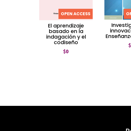
OPEN ACCESS
O
Investi
El aprendizaje
innovac
basado en la
Enseñanz
indagación y el
codiseño
$
0