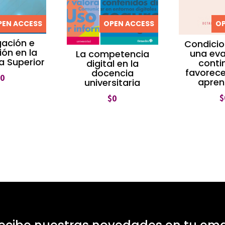
PEN ACCESS
OPEN ACCESS
OP
gación e
Condicio
ión en la
una eva
La competencia
a Superior
conti
digital en la
favorece
docencia
$
0
apren
universitaria
$
$
0