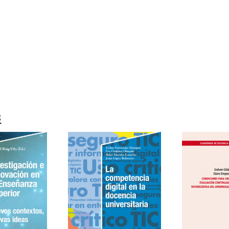
9788418615979
16304-1
s