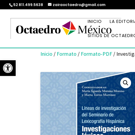
52 811.499.5638
zairaoctaedro@gmail.com
INICIO
LA EDITORI
SITIOS DE OCTAEDR
Inicio
/
Formato
/
Formato-PDF
/ Investi
Abrir barra de herramientas