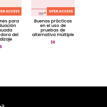
EN ACCESS
OPEN ACCESS
Buenas prácticas
nes para
en el uso de
luación
pruebas de
nuada
alternativa múltiple
dora del
dizaje
$
0
0