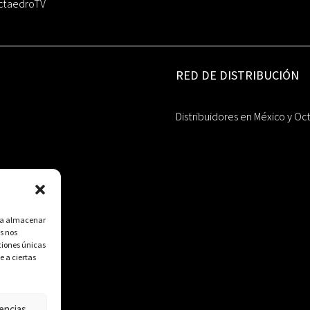
ctaedroTV
RED DE DISTRIBUCIÓN
Distribuidores en México y Oc
ara almacenar
s nos
ciones únicas
e a ciertas
encias