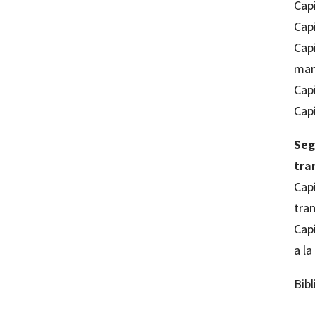
Cap
Capí
Cap
man
Capí
Capí
Seg
tra
Cap
tran
Capí
a la
Bibl