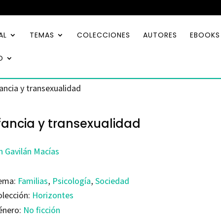
AL
TEMAS
COLECCIONES
AUTORES
EBOOKS
O
fancia y transexualidad
fancia y transexualidad
n Gavilán Macías
ema:
Familias
,
Psicología
,
Sociedad
olección:
Horizontes
énero:
No ficción