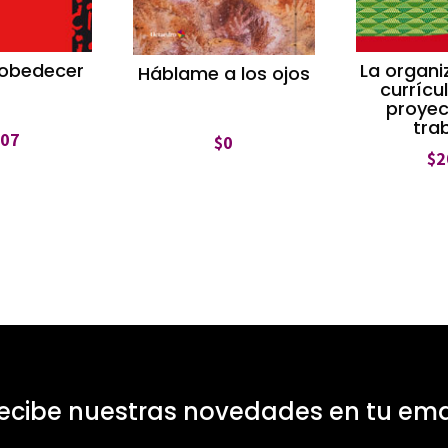
 obedecer
La organi
Háblame a los ojos
currícu
proyec
tra
207
$
0
$
2
ecibe nuestras novedades en tu ema