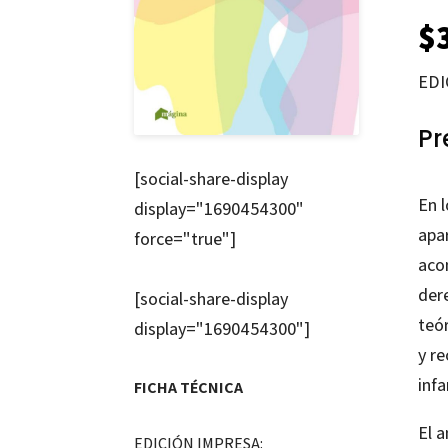
$
EDI
Pr
[social-share-display
En 
display="1690454300"
apar
force="true"]
aco
dere
[social-share-display
teór
display="1690454300"]
y re
infa
FICHA TÉCNICA
El a
EDICIÓN IMPRESA: