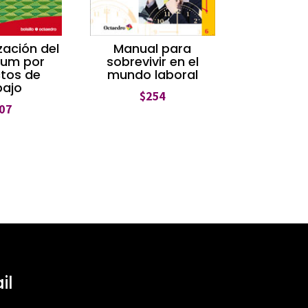
zación del
Manual para
lum por
sobrevivir en el
tos de
mundo laboral
bajo
$
254
07
il