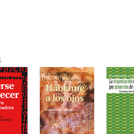
Gavilán Macías
94534287
0
s