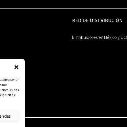
RED DE DISTRIBUCIÓN
Distribuidores en México y Oc
ara almacenar
s nos
ciones únicas
e a ciertas
encias