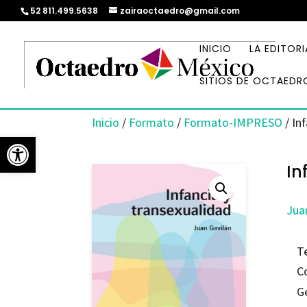
52 811.499.5638
zairaoctaedro@gmail.com
INICIO
LA EDITORI
SITIOS DE OCTAEDR
Inicio
/
Formato
/
Formato-IMPRESO
/ In
Abrir barra de herramientas
In
Jua
T
C
G