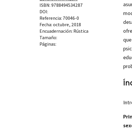
asu
ISBN: 9788494534287
DOI:
mode
Referencia: 70046-0
desa
Fecha: octubre, 2018
ofre
Encuadernación: Rústica
Tamaño:
que
Páginas:
psi
edu
pro
Ín
Int
Pri
sex