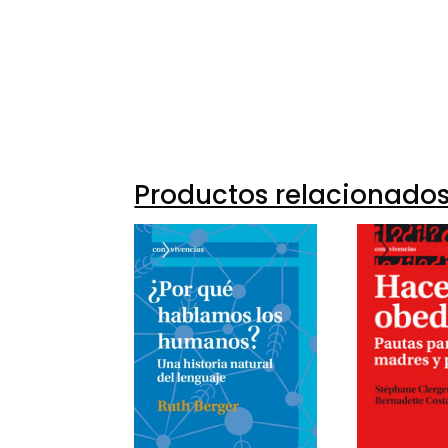
Juan 
97884
70046-
Productos relacionado