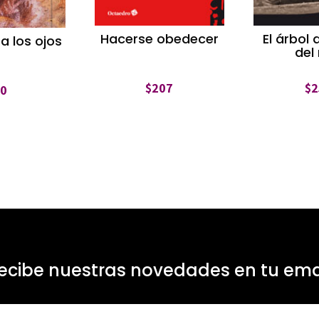
Hacerse obedecer
El árbol 
a los ojos
del
$
207
$
2
$
0
ecibe nuestras novedades en tu ema