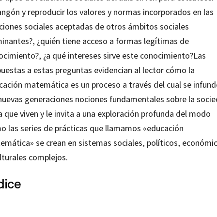
angón y reproducir los valores y normas incorporados en las
aciones sociales aceptadas de otros ámbitos sociales
inantes?, ¿quién tiene acceso a formas legítimas de
ocimiento?, ¿a qué intereses sirve este conocimiento?Las
puestas a estas preguntas evidencian al lector cómo la
cación matemática es un proceso a través del cual se infund
 nuevas generaciones nociones fundamentales sobre la soci
a que viven y le invita a una exploración profunda del modo
o las series de prácticas que llamamos «educación
emática» se crean en sistemas sociales, políticos, económi
lturales complejos.
dice
o Javier Moreno Verdejo