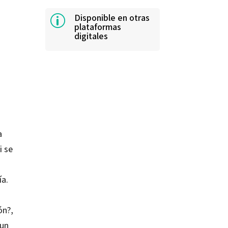
Disponible en otras
p
plataformas
digitales
a
i se
ía.
ón?,
 un