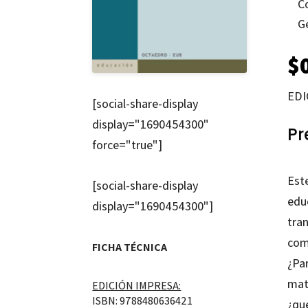
C
G
$
EDI
[social-share-display
display="1690454300"
Pr
force="true"]
Este
[social-share-display
edu
display="1690454300"]
tra
com
FICHA TÉCNICA
¿Pa
mat
EDICIÓN IMPRESA:
ISBN: 9788480636421
¿qué