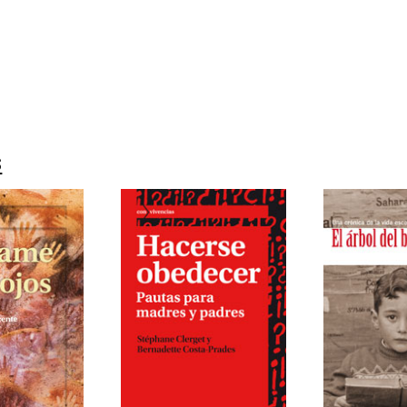
80636421
0
s