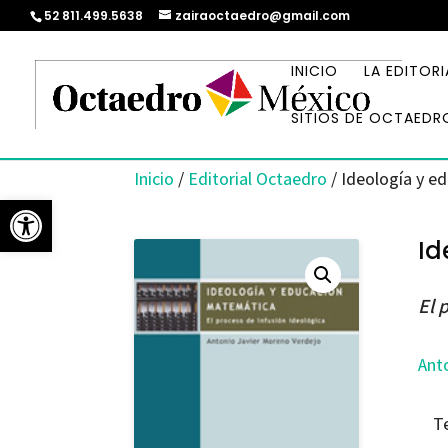
52 811.499.5638
zairaoctaedro@gmail.com
INICIO
LA EDITORI
SITIOS DE OCTAEDR
Inicio
/
Editorial Octaedro
/ Ideología y e
Abrir barra de herramientas
Id
El 
Ant
T