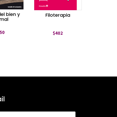
del bien y
Filoterapia
 mal
50
$
402
il