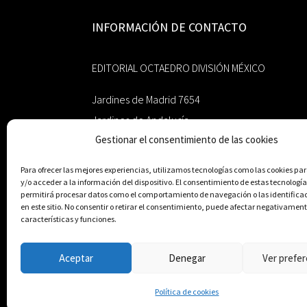
INFORMACIÓN DE CONTACTO
EDITORIAL OCTAEDRO DIVISIÓN MÉXICO
Jardines de Madrid 7654
Jardines de Andalucía
Gestionar el consentimiento de las cookies
Guadalupe, Nuevo León
México 67193
Para ofrecer las mejores experiencias, utilizamos tecnologías como las cookies p
y/o acceder a la información del dispositivo. El consentimiento de estas tecnología
zairaoctaedro@gmail.com
permitirá procesar datos como el comportamiento de navegación o las identifica
en este sitio. No consentir o retirar el consentimiento, puede afectar negativament
características y funciones.
+52 811.499.5638
Aceptar
Denegar
Ver prefer
© Editorial Octaedro, 2026
Política de cookies