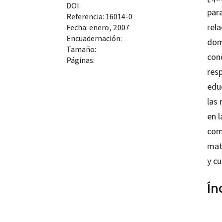
DOI:
par
Referencia: 16014-0
rel
Fecha: enero, 2007
Encuadernación:
dom
Tamaño:
con
Páginas:
res
edu
las
en l
com
mat
y cu
Ín
Antoni