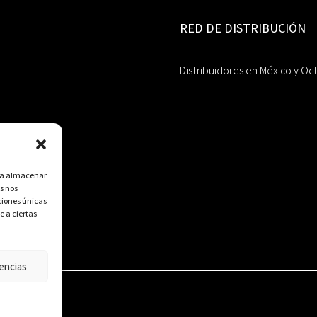
RED DE DISTRIBUCIÓN
Distribuidores en México y Oc
ara almacenar
s nos
ciones únicas
e a ciertas
encias