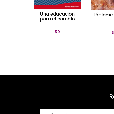
Una educación
Háblame 
para el cambio
$
0
R