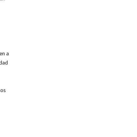
en a
edad
cos