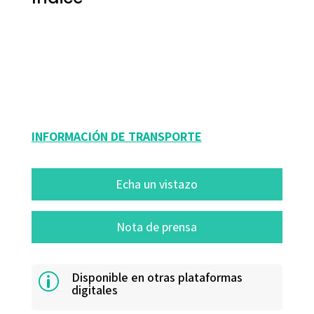
Amando López Valero; Eduardo Encabo Fernández
9788480634809
16004-0
INFORMACIÓN DE TRANSPORTE
Echa un vistazo
Nota de prensa
Disponible en otras plataformas
p
digitales