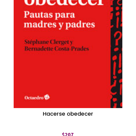
Hacerse obedecer
$
207