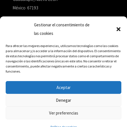
México 67193
zairaoctaedro@gmail.com
Gestionar el consentimiento de
las cookies
+52 811.499.5638
Para ofrecer las mejores experiencias, utilizamos tecnologías como las cookies
para almacenar y/o acceder a la información del dispositivo. El consentimiento
de estas tecnologías nos permitirá procesar datos como el comportamiento de
RED DE DISTRIBUCIÓN
navegación o las identificaciones únicas en este sitio. No consentir o retirar el
consentimiento, puede afectar negativamente a ciertas características y
funciones.
Distribuidores en México y Octaedro internacional
Aceptar
Denegar
© Editorial Octaedro, 2026
Ver preferencias
Política de cookies