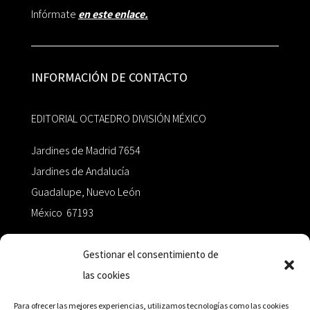
Infórmate
en este enlace.
INFORMACIÓN DE CONTACTO
EDITORIAL OCTAEDRO DIVISIÓN MÉXICO
Jardines de Madrid 7654
Jardines de Andalucía
Guadalupe, Nuevo León
México 67193
zairaoctaedro@gmail.com
Gestionar el consentimiento de
las cookies
+52 811.499.5638
Para ofrecer las mejores experiencias, utilizamos tecnologías como las cookies