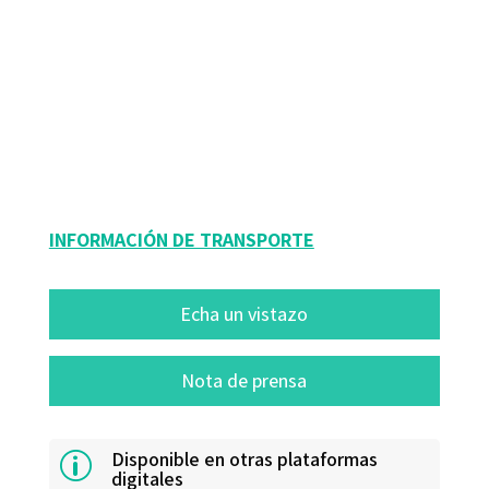
M. Carme Boqué Torremorell; Margarita Escoll Farrero; Montserrat Espert
Fortuny; Yolanda Corominas Romeu
9788418083709
13176-0
INFORMACIÓN DE TRANSPORTE
Echa un vistazo
Nota de prensa
Disponible en otras plataformas
p
digitales