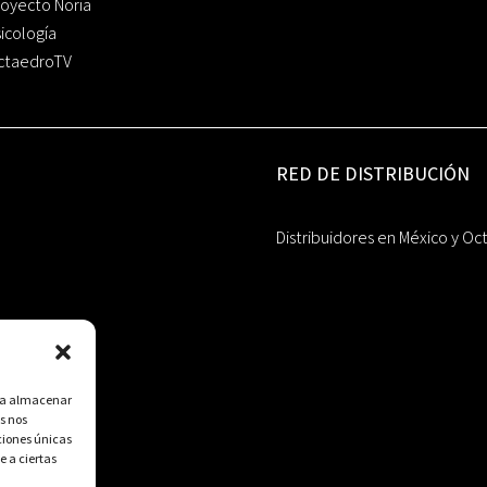
oyecto Noria
icología
ctaedroTV
RED DE DISTRIBUCIÓN
Distribuidores en México y Oc
ara almacenar
s nos
ciones únicas
e a ciertas