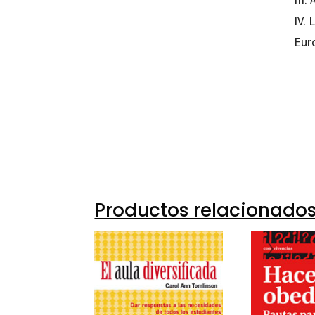
IV. 
Eur
Jean-P
97884
9043-0
Productos relacionado