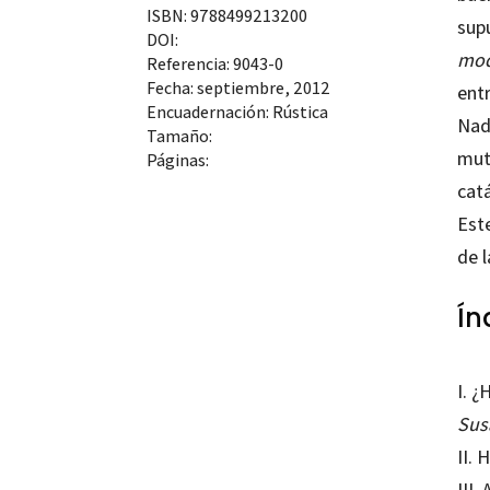
ISBN: 9788499213200
sup
DOI:
mo
Referencia: 9043-0
Fecha: septiembre, 2012
entr
Encuadernación: Rústica
Nadi
Tamaño:
mut
Páginas:
cat
Este
de 
Ín
I.
¿H
Sus
II. 
III.