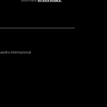
Infórmate
en este enlace.
taedro internacional