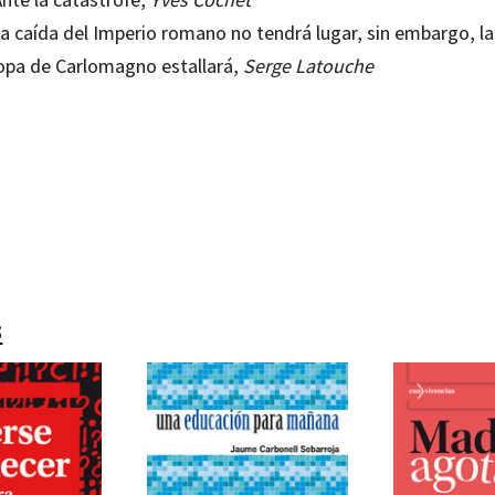
La caída del Imperio romano no tendrá lugar, sin embargo, la
opa de Carlomagno estallará,
Serge Latouche
ierre Dupuy; Serge Latouche; Susan George; Yves Cochet
99213200
s