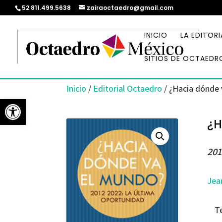
52 811.499.5638
zairaoctaedro@gmail.com
INICIO
LA EDITORI
SITIOS DE OCTAEDR
Inicio
/
Editorial Octaedro
/ ¿Hacia dónde 
Abrir barra de herramientas
¿H
201
Jea
T