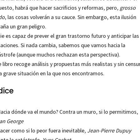
uesto, habrá que hacer sacrificios y reformas, pero,
grosso
do
, las cosas volverán a su cauce. Sin embargo, esta ilusión
aña un gran peligro.
e es capaz de prever el gran trastorno futuro y anticipar las
aciones. Si nada cambia, sabemos que vamos hacia la
ástrofe (aunque muchos rechazan esta perspectiva).
 libro recoge análisis y propuestas más realistas y sin censu
la grave situación en la que nos encontramos.
dice
acia dónde va el mundo?
Contra un muro, si lo permitimos,
an George
Hacer como si lo peor fuera inevitable,
Jean-Pierre Dupuy
 Ante la catástrofe,
Yves Cochet