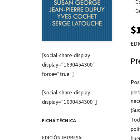
C
G
$
EDI
[social-share-display
Pr
display="1690454300"
force="true"]
Pos
per
[social-share-display
nec
display="1690454300"]
(Su
Tod
FICHA TÉCNICA
pol
EDICIÓN IMPRESA:
bue