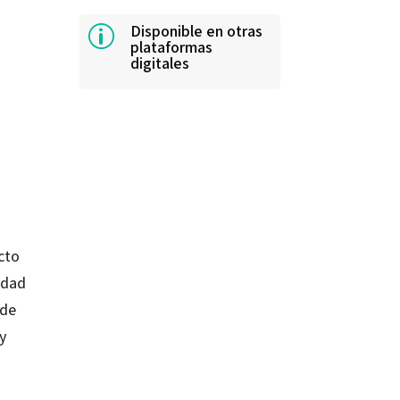
Disponible en otras
p
plataformas
digitales
cto
idad
 de
y