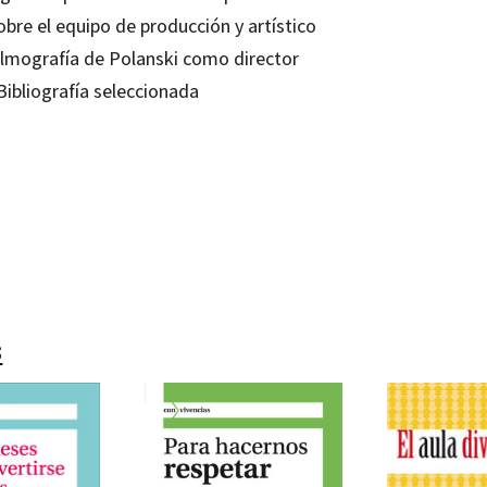
obre el equipo de producción y artístico
Filmografía de Polanski como director
Bibliografía seleccionada
e Hormigos Vaquero
80635714
-0
s