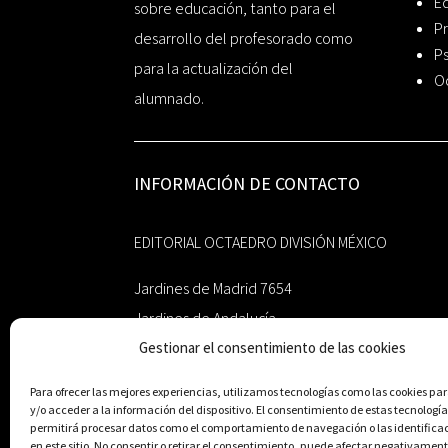
Ed
sobre educación, tanto para el
Pr
desarrollo del profesorado como
Ps
para la actualización del
O
alumnado.
INFORMACIÓN DE CONTACTO
EDITORIAL OCTAEDRO DIVISIÓN MÉXICO
Jardines de Madrid 7654
Jardines de Andalucía
Gestionar el consentimiento de las cookies
Guadalupe, Nuevo León
México 67193
Para ofrecer las mejores experiencias, utilizamos tecnologías como las cookies p
y/o acceder a la información del dispositivo. El consentimiento de estas tecnología
zairaoctaedro@gmail.com
permitirá procesar datos como el comportamiento de navegación o las identifica
en este sitio. No consentir o retirar el consentimiento, puede afectar negativament