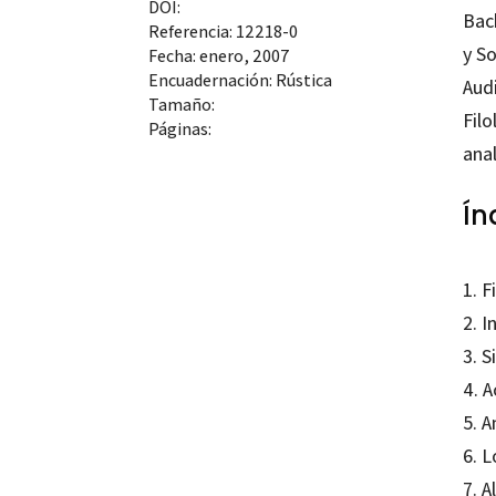
DOI:
Bac
Referencia: 12218-0
y S
Fecha: enero, 2007
Encuadernación: Rústica
Audi
Tamaño:
Filo
Páginas:
ana
Ín
1. F
2. I
3. 
4. A
5. A
6. L
7. A