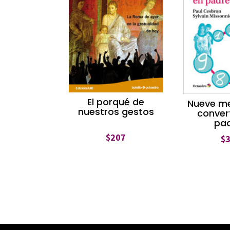
El porqué de
Nueve m
nuestros gestos
conver
pa
$
207
$