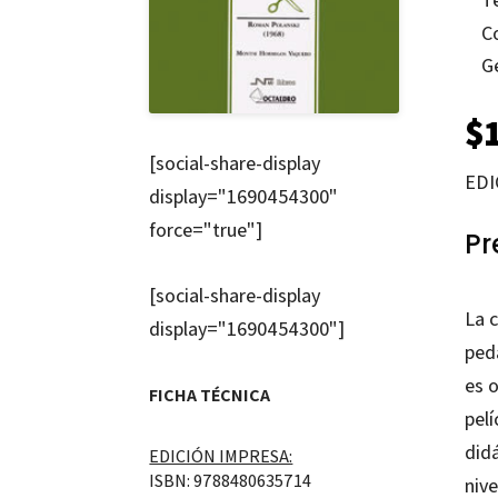
C
G
$
[social-share-display
EDI
display="1690454300"
force="true"]
Pr
[social-share-display
La c
display="1690454300"]
peda
es 
FICHA TÉCNICA
pelí
did
EDICIÓN IMPRESA:
ISBN: 9788480635714
niv