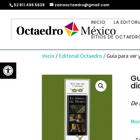
52 811.499.5638
zairaoctaedro@gmail.com
INICIO
LA EDITORI
SITIOS DE OCTAEDR
Inicio
/
Editorial Octaedro
/ Guía para ver y
Abrir barra de herramientas
Gu
di
De 
Mon
T