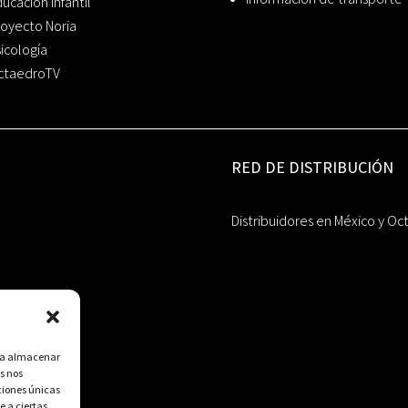
ucación Infantil
oyecto Noria
icología
ctaedroTV
RED DE DISTRIBUCIÓN
Distribuidores en México y Oc
ara almacenar
s nos
ciones únicas
e a ciertas