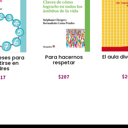
El aula di
Para hacernos
eses para
respetar
tirse en
dres
$
2
$
207
317