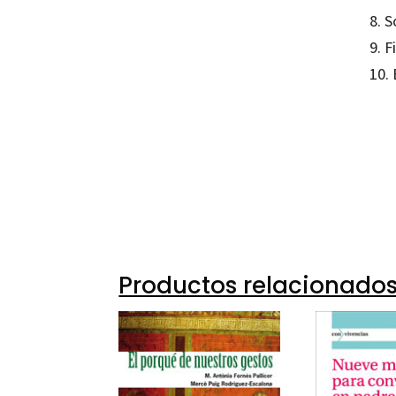
8. S
9. 
10. 
Monts
97884
12218
Productos relacionado