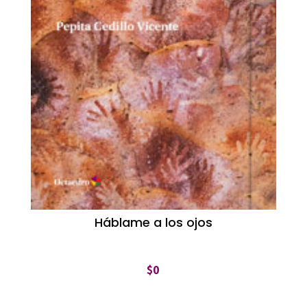
Háblame a los ojos
$
0