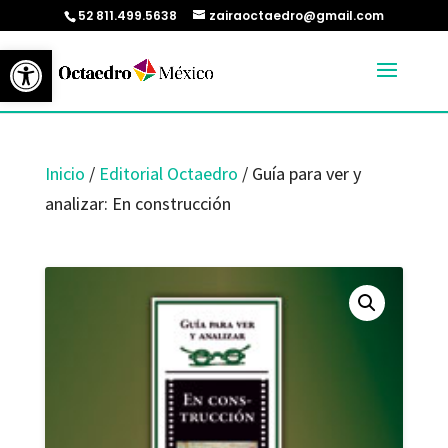
52 811.499.5638
zairaoctaedro@gmail.com
Abrir barra de herramientas
Inicio
/
Editorial Octaedro
/ Guía para ver y
analizar: En construcción