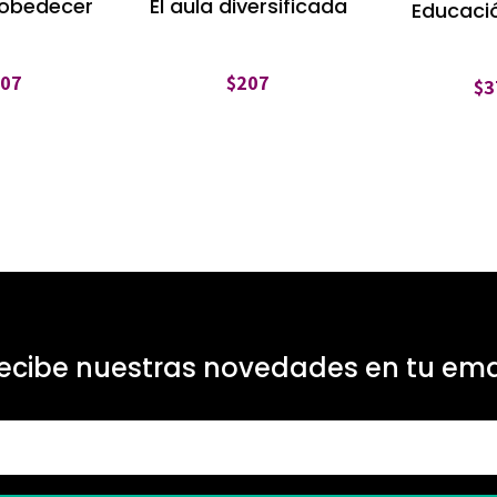
 obedecer
El aula diversificada
Educació
207
$
207
$
3
ecibe nuestras novedades en tu ema