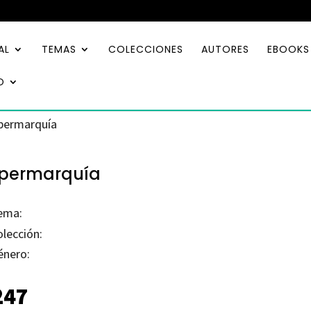
AL
TEMAS
COLECCIONES
AUTORES
EBOOKS
O
permarquía
permarquía
ema:
olección:
énero:
247