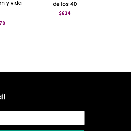
n y vida
de los 40
$
624
70
il