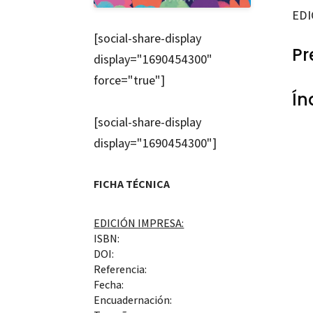
EDI
[social-share-display
Pr
display="1690454300"
force="true"]
Ín
[social-share-display
display="1690454300"]
FICHA TÉCNICA
EDICIÓN IMPRESA:
ISBN:
DOI:
Referencia:
Fecha:
Encuadernación: