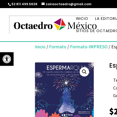
52 811.499.5638
zairaoctaedro@gmail.com
INICIO
LA EDITORI
SITIOS DE OCTAEDR
Inicio
/
Formato
/
Formato-IMPRESO
/ Es
Abrir barra de herramientas
Es
T
C
G
$