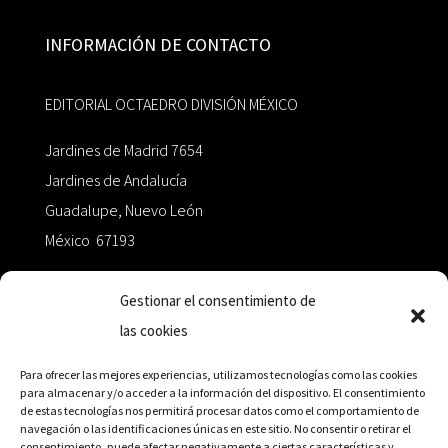
INFORMACIÓN DE CONTACTO
EDITORIAL OCTAEDRO DIVISIÓN MÉXICO
Jardines de Madrid 7654
Jardines de Andalucía
Guadalupe, Nuevo León
México 67193
zairaoctaedro@gmail.com
Gestionar el consentimiento de
las cookies
+52 811.499.5638
Para ofrecer las mejores experiencias, utilizamos tecnologías como las cookies
para almacenar y/o acceder a la información del dispositivo. El consentimiento
de estas tecnologías nos permitirá procesar datos como el comportamiento de
RED DE DISTRIBUCIÓN
navegación o las identificaciones únicas en este sitio. No consentir o retirar el
consentimiento, puede afectar negativamente a ciertas características y