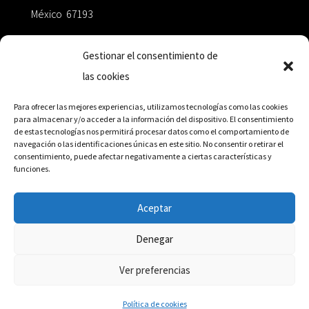
México 67193
zairaoctaedro@gmail.com
Gestionar el consentimiento de
las cookies
+52 811.499.5638
Para ofrecer las mejores experiencias, utilizamos tecnologías como las cookies
para almacenar y/o acceder a la información del dispositivo. El consentimiento
de estas tecnologías nos permitirá procesar datos como el comportamiento de
RED DE DISTRIBUCIÓN
navegación o las identificaciones únicas en este sitio. No consentir o retirar el
consentimiento, puede afectar negativamente a ciertas características y
funciones.
Distribuidores en México y Octaedro internacional
Aceptar
Denegar
© Editorial Octaedro, 2026
Ver preferencias
Política de cookies