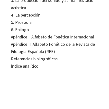
3. La producción del sonido y su manifestación
acústica
4. La percepción
5. Prosodia
6. Epílogo
Apéndice I: Alfabeto de Fonética Internacional
Apéndice II: Alfabeto Fonético de la Revista de
Filología Española (RFE)
Referencias bibliográficas
Índice analítico
Eugenio Martínez Celdrán
9788480631563