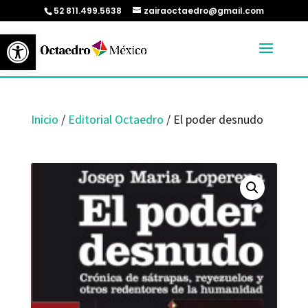
52 811.499.5638
zairaoctaedro@gmail.com
Abrir barra de herramientas
Inicio
/
Editorial Octaedro
/ El poder desnudo