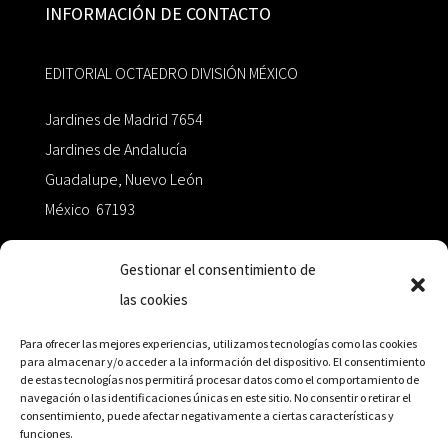
INFORMACIÓN DE CONTACTO
EDITORIAL OCTAEDRO DIVISIÓN MÉXICO
Jardines de Madrid 7654
Jardines de Andalucía
Guadalupe, Nuevo León
México 67193
zairaoctaedro@gmail.com
Gestionar el consentimiento de
las cookies
+52 811.499.5638
Para ofrecer las mejores experiencias, utilizamos tecnologías como las cookies
para almacenar y/o acceder a la información del dispositivo. El consentimiento
de estas tecnologías nos permitirá procesar datos como el comportamiento de
RED DE DISTRIBUCIÓN
navegación o las identificaciones únicas en este sitio. No consentir o retirar el
consentimiento, puede afectar negativamente a ciertas características y
funciones.
Distribuidores en México y Octaedro internacional