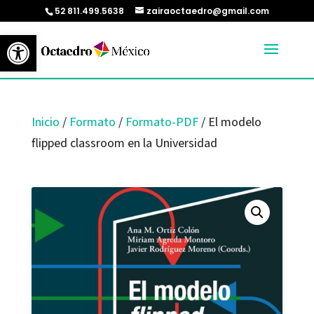
52 811.499.5638
zairaoctaedro@gmail.com
Abrir barra de herramientas
Inicio
/
Formato
/
Formato-PDF
/ El modelo
flipped classroom en la Universidad