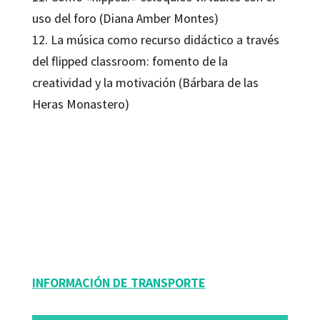
uso del foro (Diana Amber Montes)
12. La música como recurso didáctico a través
del flipped classroom: fomento de la
creatividad y la motivación (Bárbara de las
Heras Monastero)
Ana M.ª Ortiz Colón; Javier Rodríguez Moreno; Miriam Agreda Montoro
9788418819872
16316-1
INFORMACIÓN DE TRANSPORTE