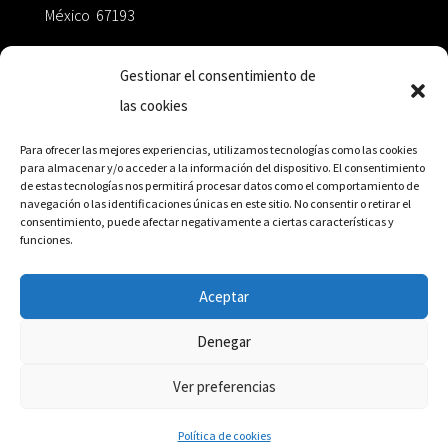
México 67193
zairaoctaedro@gmail.com
Gestionar el consentimiento de
las cookies
+52 811.499.5638
Para ofrecer las mejores experiencias, utilizamos tecnologías como las cookies
para almacenar y/o acceder a la información del dispositivo. El consentimiento
de estas tecnologías nos permitirá procesar datos como el comportamiento de
RED DE DISTRIBUCIÓN
navegación o las identificaciones únicas en este sitio. No consentir o retirar el
consentimiento, puede afectar negativamente a ciertas características y
funciones.
Distribuidores en México y Octaedro internacional
Aceptar
Denegar
© Editorial Octaedro, 2026
Ver preferencias
Política de cookies