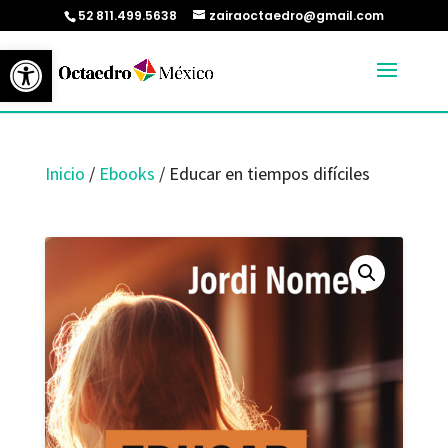
52 811.499.5638
zairaoctaedro@gmail.com
Abrir barra de herramientas
Inicio
/
Ebooks
/ Educar en tiempos difíciles