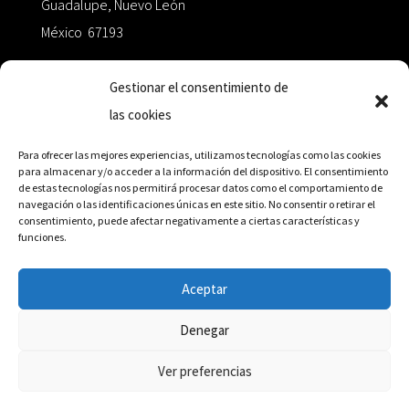
Guadalupe, Nuevo León
México 67193
zairaoctaedro@gmail.com
Gestionar el consentimiento de
las cookies
+52 811.499.5638
Para ofrecer las mejores experiencias, utilizamos tecnologías como las cookies
para almacenar y/o acceder a la información del dispositivo. El consentimiento
de estas tecnologías nos permitirá procesar datos como el comportamiento de
RED DE DISTRIBUCIÓN
navegación o las identificaciones únicas en este sitio. No consentir o retirar el
consentimiento, puede afectar negativamente a ciertas características y
funciones.
Distribuidores en México y Octaedro internacional
Aceptar
Denegar
© Editorial Octaedro, 2026
Ver preferencias