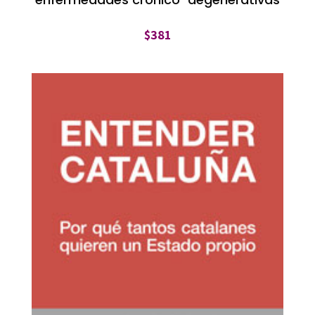
$
381