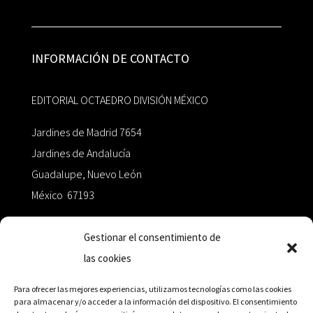
INFORMACIÓN DE CONTACTO
EDITORIAL OCTAEDRO DIVISIÓN MÉXICO
Jardines de Madrid 7654
Jardines de Andalucía
Guadalupe, Nuevo León
México 67193
zairaoctaedro@gmail.com
Gestionar el consentimiento de
las cookies
+52 811.499.5638
Para ofrecer las mejores experiencias, utilizamos tecnologías como las cookies
para almacenar y/o acceder a la información del dispositivo. El consentimiento